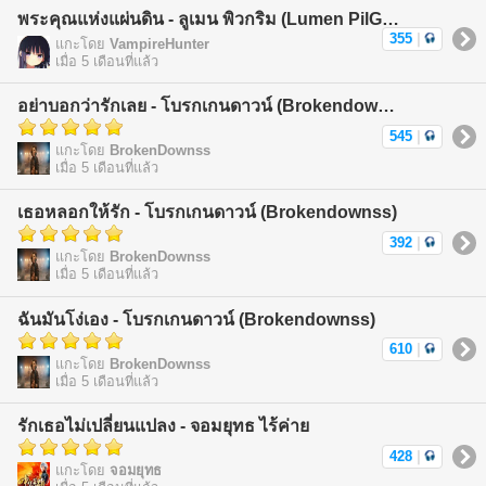
พระคุณแห่งแผ่นดิน - ลูเมน พิวกริม (Lumen PilGrim )
355
|
แกะโดย
VampireHunter
เมื่อ 5 เดือนที่แล้ว
อย่าบอกว่ารักเลย - โบรกเกนดาวน์ (Brokendownss)
545
|
แกะโดย
BrokenDownss
เมื่อ 5 เดือนที่แล้ว
เธอหลอกให้รัก - โบรกเกนดาวน์ (Brokendownss)
392
|
แกะโดย
BrokenDownss
เมื่อ 5 เดือนที่แล้ว
ฉันมันโง่เอง - โบรกเกนดาวน์ (Brokendownss)
610
|
แกะโดย
BrokenDownss
เมื่อ 5 เดือนที่แล้ว
รักเธอไม่เปลี่ยนแปลง - จอมยุทธ ไร้ค่าย
428
|
แกะโดย
จอมยุทธ