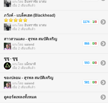
แกะโดย
อินทราชัย มาสม
เมื่อ 2 เดือนที่แล้ว
ภวังค์ - แบล็คเฮด (Blackhead)
1174
|
1
/
0
แกะโดย
อินทราชัย มาสม
เมื่อ 2 เดือนที่แล้ว
สาวสวนแตง - สุรพล สมบัติเจริญ
866
|
0
/
0
แกะโดย
saiend
เมื่อ 2 เดือนที่แล้ว
ซูซู - ซูซู
593
|
0
/
0
แกะโดย
แม็กมาลี
เมื่อ 2 เดือนที่แล้ว
ของปลอม - สุรพล สมบัติเจริญ
581
|
0
/
0
แกะโดย
saiend
เมื่อ 2 เดือนที่แล้ว
ดูคอร์ดเพลงทั้งหมด