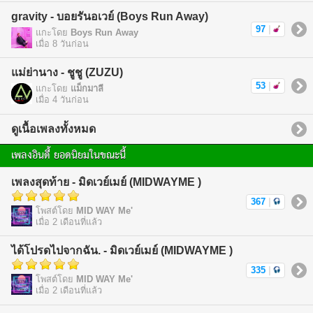
gravity - บอยรันอเวย์ (Boys Run Away)
97
|
แกะโดย
Boys Run Away
เมื่อ 8 วันก่อน
แม่ย่านาง - ชูชู (ZUZU)
53
|
แกะโดย
แม็กมาลี
เมื่อ 4 วันก่อน
ดูเนื้อเพลงทั้งหมด
เพลงอินดี้ ยอดนิยมในขณะนี้
เพลงสุดท้าย - มิดเวย์เมย์ (MIDWAYME )
367
|
โพสต์โดย
MID WAY Me'
เมื่อ 2 เดือนที่แล้ว
ได้โปรดไปจากฉัน. - มิดเวย์เมย์ (MIDWAYME )
335
|
โพสต์โดย
MID WAY Me'
เมื่อ 2 เดือนที่แล้ว