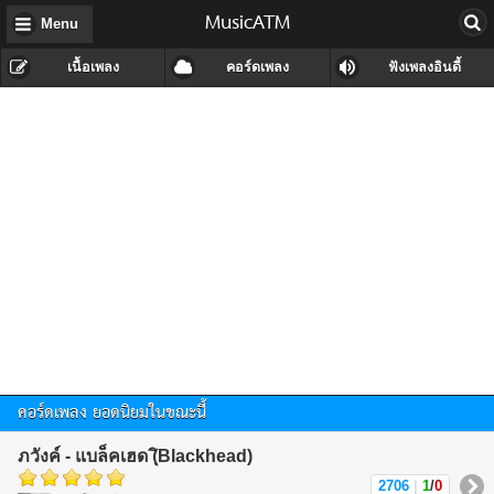
MusicATM
Menu
เนื้อเพลง
คอร์ดเพลง
ฟังเพลงอินดี้
คอร์ดเพลง ยอดนิยมในขณะนี้
ภวังค์ - แบล็คเฮด (ฺิBlackhead)
2706
|
1
/
0