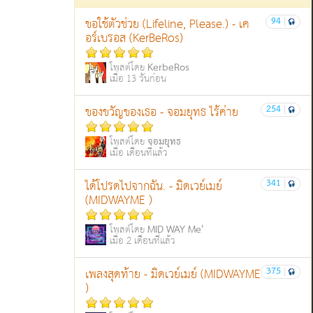
94
|
ขอใช้ตัวช่วย (Lifeline, Please.) - เค
อร์เบรอส (KerBeRos)
KerbeRos
โพสต์โดย
เมื่อ 13 วันก่อน
254
|
ของขวัญของเธอ - จอมยุทธ ไร้ค่าย
จอมยุทธ
โพสต์โดย
เมื่อ เดือนที่แล้ว
341
|
ได้โปรดไปจากฉัน. - มิดเวย์เมย์
(MIDWAYME )
MID WAY Me'
โพสต์โดย
เมื่อ 2 เดือนที่แล้ว
375
|
เพลงสุดท้าย - มิดเวย์เมย์ (MIDWAYME
)