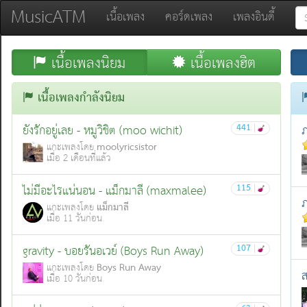
MusicATM
เนื้อเพลง
คอร์ดเพลง
เพลงอินดี้
เนื้อเพลงนิยม
เนื้อเพลงฮิต
เนื้อเพลงกำลังนิยม
441
|
ยังรักอยู่เลย - หมูวิชิต (moo wichit)
ภ
moolyricsistor
แกะเพลงโดย
เมื่อ 2 เดือนที่แล้ว
115
|
ไม่มีอะไรแน่นอน - แม็กมาลี (maxmalee)
ภ
แม็กมาลี
แกะเพลงโดย
เมื่อ 11 วันก่อน
107
|
gravity - บอยรันอเวย์ (Boys Run Away)
Boys Run Away
แกะเพลงโดย
ส
เมื่อ 10 วันก่อน