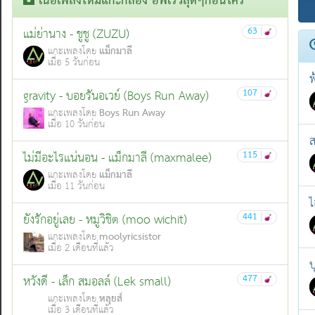
เนื้อเพลงใหม่แกะกล่อง อัพเร็วสุดๆก่อนใคร
63
|
แม่ย่านาง - ชูชู (ZUZU)
แม็กมาลี
แกะเพลงโดย
เมื่อ 5 วันก่อน
ฟ
107
|
gravity - บอยรันอเวย์ (Boys Run Away)
Boys Run Away
แกะเพลงโดย
เมื่อ 10 วันก่อน
ส
115
|
ไม่มีอะไรแน่นอน - แม็กมาลี (maxmalee)
แม็กมาลี
แกะเพลงโดย
เมื่อ 11 วันก่อน
ไ
441
|
ยังรักอยู่เลย - หมูวิชิต (moo wichit)
moolyricsistor
แกะเพลงโดย
เมื่อ 2 เดือนที่แล้ว
บ
477
|
หวังดี - เล็ก สมอลล์ (Lek small)
หลุยส์
แกะเพลงโดย
เมื่อ 3 เดือนที่แล้ว