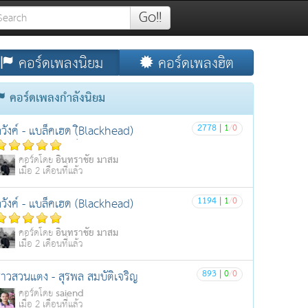
Go!!
คอร์ดเพลงนิยม
คอร์ดเพลงฮิต
คอร์ดเพลงกำลังนิยม
2778
|
1
/
0
วังค์ - แบล็คเฮด (ฺิBlackhead)
อินทราชัย มาสม
คอร์ดโดย
เมื่อ 2 เดือนที่แล้ว
1194
|
1
/
0
วังค์ - แบล็คเฮด (Blackhead)
อินทราชัย มาสม
คอร์ดโดย
เมื่อ 2 เดือนที่แล้ว
893
|
0
/
0
าวสวนแตง - สุรพล สมบัติเจริญ
saiend
คอร์ดโดย
เมื่อ 2 เดือนที่แล้ว