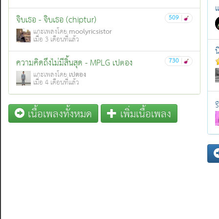
แ
509
|
จิบเธอ - จิบเธอ (chiptur)
moolyricsistor
แกะเพลงโดย
เมื่อ 3 เดือนที่แล้ว
น
730
|
ความคิดถึงไม่มีสิ้นสุด - MPLG เปตอง
เปตอง
แกะเพลงโดย
เมื่อ 4 เดือนที่แล้ว
g
เนื้อเพลงทั้งหมด
เพิ่มเนื้อเพลง