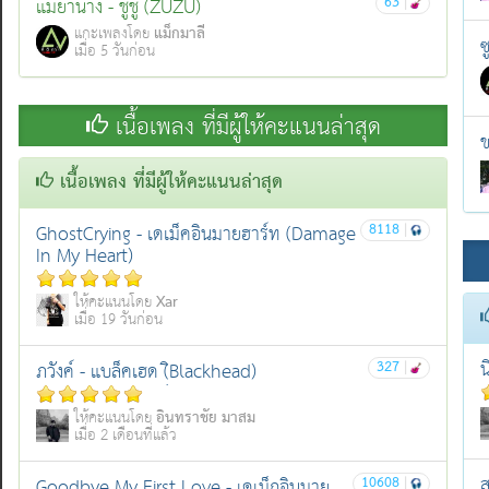
63
|
แม่ย่านาง - ชูชู (ZUZU)
แม็กมาลี
แกะเพลงโดย
ซ
เมื่อ 5 วันก่อน
เนื้อเพลง ที่มีผู้ให้คะแนนล่าสุด
ข
เนื้อเพลง ที่มีผู้ให้คะแนนล่าสุด
8118
|
GhostCrying - เดเม็คอินมายฮาร์ท (Damage
In My Heart)
Xar
ให้คะแนนโดย
เมื่อ 19 วันก่อน
น
327
|
ภวังค์ - แบล็คเฮด (ฺิBlackhead)
อินทราชัย มาสม
ให้คะแนนโดย
เมื่อ 2 เดือนที่แล้ว
ส
10608
|
Goodbye My First Love - เดเม็กอินมาย