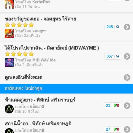
โพสต์โดย
KerbeRos
เมื่อ 11 วันก่อน
ของขวัญของเธอ - จอมยุทธ ไร้ค่าย
248
|
โพสต์โดย
จอมยุทธ
เมื่อ เดือนที่แล้ว
ได้โปรดไปจากฉัน. - มิดเวย์เมย์ (MIDWAYME )
337
|
โพสต์โดย
MID WAY Me'
เมื่อ 2 เดือนที่แล้ว
ดูเพลงอินดี้ทั้งหมด
คอร์ดเพลง ใหม่ล่าสุด
ฟ้าแดดสูงยาง - พิทักษ์ เสริมราษฎร์
21
|
0
/
0
แกะโดย
แม็กมาลี
เมื่อ 10 ชั่วโมง
สถานีน้ำตา - พิทักษ์ เสริมราษฎร์
27
|
0
/
0
แกะโดย
แม็กมาลี