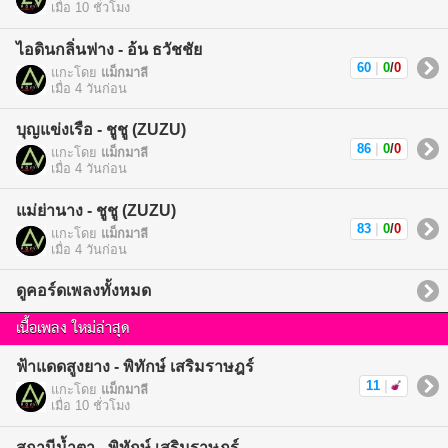
เมื่อ 10 ชั่วโมง
ไอดินกลิ่นฟาง - อ้น ธวัชชัย
60
|
0
/
0
แกะโดย
แม็กมาลี
เมื่อ 4 วันก่อน
บุญแข่งเรือ - ชูชู (ZUZU)
86
|
0
/
0
แกะโดย
แม็กมาลี
เมื่อ 4 วันก่อน
แม่ย่านาง - ชูชู (ZUZU)
83
|
0
/
0
แกะโดย
แม็กมาลี
เมื่อ 4 วันก่อน
ดูคอร์ดเพลงทั้งหมด
เนื้อเพลง ใหม่ล่าสุด
ฟ้าแดดสูงยาง - พิทักษ์ เสริมราษฎร์
11
|
แกะโดย
แม็กมาลี
เมื่อ 10 ชั่วโมง
สถานีน้ำตา - พิทักษ์ เสริมราษฎร์