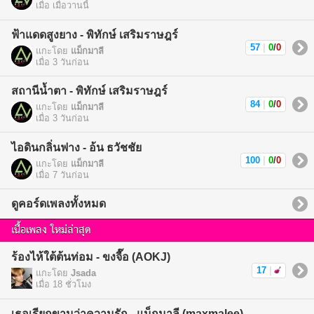
เมื่อ เมื่อวานนี้
ฟ้าแดดสูงยาง - พิทักษ์ เสริมราษฎร์
57
|
0
/
0
แกะโดย
แม็กมาลี
เมื่อ 3 วันก่อน
สถานีน้ำตา - พิทักษ์ เสริมราษฎร์
84
|
0
/
0
แกะโดย
แม็กมาลี
เมื่อ 3 วันก่อน
ไอดินกลิ่นฟาง - อ้น ธวัชชัย
100
|
0
/
0
แกะโดย
แม็กมาลี
เมื่อ 7 วันก่อน
ดูคอร์ดเพลงทั้งหมด
เนื้อเพลง ใหม่ล่าสุด
ร้องไห้ใต้ต้นท่อม - ขงจื๊อ (AOKJ)
17
|
แกะโดย
Jsada
เมื่อ 18 ชั่วโมง
เธอเรียกขานว่าความรัก - แม็กมาลี (maxmalee)