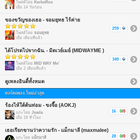
โพสต์โดย
KerbeRos
เมื่อ 14 วันก่อน
ของขวัญของเธอ - จอมยุทธ ไร้ค่าย
259
|
โพสต์โดย
จอมยุทธ
เมื่อ เดือนที่แล้ว
ได้โปรดไปจากฉัน. - มิดเวย์เมย์ (MIDWAYME )
349
|
โพสต์โดย
MID WAY Me'
เมื่อ 2 เดือนที่แล้ว
ดูเพลงอินดี้ทั้งหมด
คอร์ดเพลง ใหม่ล่าสุด
ร้องไห้ใต้ต้นท่อม - ขงจื๊อ (AOKJ)
16
|
0
/
0
แกะโดย
Jsada
เมื่อ 18 ชั่วโมง
เธอเรียกขานว่าความรัก - แม็กมาลี (maxmalee)
28
|
0
/
0
แกะโดย
แม็กมาลี