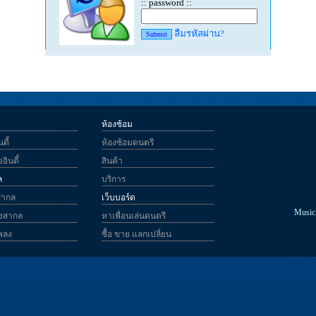
:: password ::
ลืมรหัสผ่าน?
ห้องซ้อม
ดี้
ห้องซ้อมดนตรี
อินดี้
สินค้า
ล
บริการ
สากล
เว็บบอร์ด
MusicA
ลงสากล
หาเพื่อนเล่นดนตรี
เพลง
ซื้อ ขาย แลกเปลี่ยน