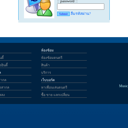
:: password ::
ลืมรหัสผ่าน?
ห้องซ้อม
ดี้
ห้องซ้อมดนตรี
อินดี้
สินค้า
ล
บริการ
สากล
เว็บบอร์ด
MusicA
ลงสากล
หาเพื่อนเล่นดนตรี
เพลง
ซื้อ ขาย แลกเปลี่ยน