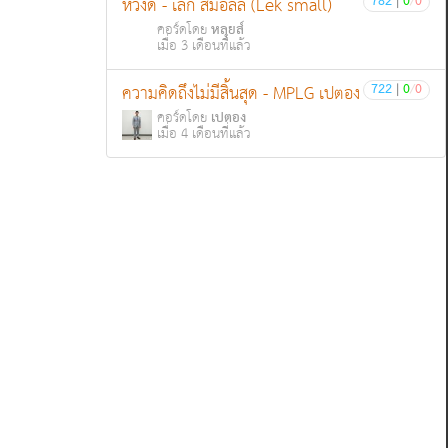
782
|
0
/
0
หวังดี - เล็ก สมอลล์ (Lek small)
หลุยส์
คอร์ดโดย
เมื่อ 3 เดือนที่แล้ว
722
|
0
/
0
ความคิดถึงไม่มีสิ้นสุด - MPLG เปตอง
เปตอง
คอร์ดโดย
เมื่อ 4 เดือนที่แล้ว