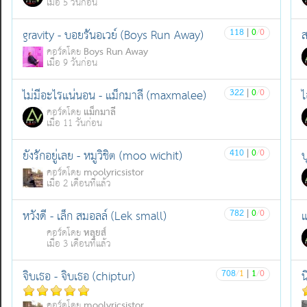
เมื่อ 5 วันก่อน
118
|
0
/
0
gravity - บอยรันอเวย์ (Boys Run Away)
ส
Boys Run Away
คอร์ดโดย
เมื่อ 9 วันก่อน
322
|
0
/
0
ไม่มีอะไรแน่นอน - แม็กมาลี (maxmalee)
ไ
แม็กมาลี
คอร์ดโดย
เมื่อ 11 วันก่อน
410
|
0
/
0
ยังรักอยู่เลย - หมูวิชิต (moo wichit)
บ
moolyricsistor
คอร์ดโดย
เมื่อ 2 เดือนที่แล้ว
782
|
0
/
0
หวังดี - เล็ก สมอลล์ (Lek small)
แ
หลุยส์
คอร์ดโดย
เมื่อ 3 เดือนที่แล้ว
708
/
1
|
1
/
0
จิบเธอ - จิบเธอ (chiptur)
น
moolyricsistor
คอร์ดโดย