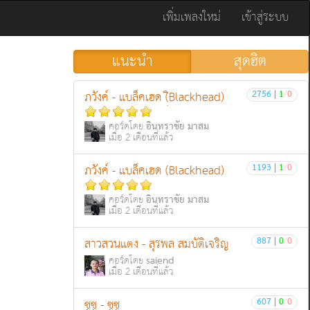
เพิ่มเพลงใหม่
เข้าสู่ระบบ
แนะนำ
สุดฮิต
2756
|
1
/
0
ภวังค์ - แบล็คเฮด (ฺิBlackhead)
อินทราชัย มาสม
คอร์ดโดย
เมื่อ 2 เดือนที่แล้ว
1193
|
1
/
0
ภวังค์ - แบล็คเฮด (Blackhead)
อินทราชัย มาสม
คอร์ดโดย
เมื่อ 2 เดือนที่แล้ว
887
|
0
/
0
สาวสวนแตง - สุรพล สมบัติเจริญ
saiend
คอร์ดโดย
เมื่อ 2 เดือนที่แล้ว
607
|
0
/
0
ซูซู - ซูซู