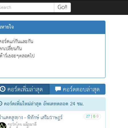
Go!!
ลมหายใจ
คอร์ดแก่กันและกัน
กเปลี่ยนกัน
กีต้าร์เยอะๆตลอดไป
คอร์ดเพิ่มล่าสุด
คอร์ดตอบล่าสุด
คอร์ดเพิ่มใหม่ล่าสุด อัพเดทตลอด 24 ชม.
27
|
0
/
0
้าแดดสูงยาง - พิทักษ์ เสริมราษฎร์
แม็กมาลี
คอร์ดโดย