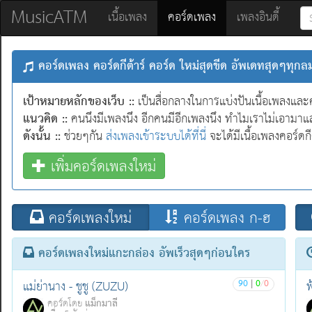
MusicATM
(current)
เนื้อเพลง
คอร์ดเพลง
เพลงอินดี้
คอร์ดเพลง คอร์ดกีต้าร์ คอร์ด ใหม่สุดขีด อัพเดทสุดๆทุก
เป้าหมายหลักของเว็บ ::
เป็นสื่อกลางในการแบ่งปันเนื้อเพลงและ
แนวคิด ::
คนนึงมีเพลงนึง อีกคนมีอีกเพลงนึง ทำไมเราไม่เอามาแล
ดังนั้น ::
ช่วยๆกัน
ส่งเพลงเข้าระบบได้ที่นี่
จะได้มีเนื้อเพลงคอร์ด
เพิ่มคอร์ดเพลงใหม่
คอร์ดเพลงใหม่
คอร์ดเพลง ก-ฮ
คอร์ดเพลงใหม่แกะกล่อง อัพเร็วสุดๆก่อนใคร
90
|
0
/
0
แม่ย่านาง - ชูชู (ZUZU)
ฟ
แม็กมาลี
คอร์ดโดย