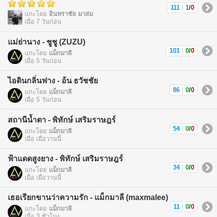
111
|
1
/
0
แกะโดย
อินทราชัย มาสม
เมื่อ 7 วันก่อน
แม่ย่านาง - ชูชู (ZUZU)
101
|
0
/
0
แกะโดย
แม็กมาลี
เมื่อ 5 วันก่อน
ไอดินกลิ่นฟาง - อ้น ธวัชชัย
86
|
0
/
0
แกะโดย
แม็กมาลี
เมื่อ 5 วันก่อน
สถานีน้ำตา - พิทักษ์ เสริมราษฎร์
54
|
0
/
0
แกะโดย
แม็กมาลี
เมื่อ เมื่อวานนี้
ฟ้าแดดสูงยาง - พิทักษ์ เสริมราษฎร์
34
|
0
/
0
แกะโดย
แม็กมาลี
เมื่อ เมื่อวานนี้
เธอเรียกขานว่าความรัก - แม็กมาลี (maxmalee)
11
|
0
/
0
แกะโดย
แม็กมาลี
เมื่อ 3 ชั่วโมง