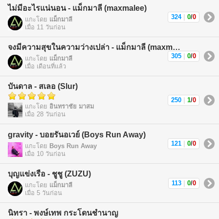
ไม่มีอะไรแน่นอน - แม็กมาลี (maxmalee)
324
|
0
/
0
แกะโดย
แม็กมาลี
เมื่อ 11 วันก่อน
จงมีความสุขในความว่างเปล่า - แม็กมาลี (maxmalee)
305
|
0
/
0
แกะโดย
แม็กมาลี
เมื่อ เดือนที่แล้ว
บันดาล - สเลอ (Slur)
250
|
1
/
0
แกะโดย
อินทราชัย มาสม
เมื่อ 28 วันก่อน
gravity - บอยรันอเวย์ (Boys Run Away)
121
|
0
/
0
แกะโดย
Boys Run Away
เมื่อ 10 วันก่อน
บุญแข่งเรือ - ชูชู (ZUZU)
113
|
0
/
0
แกะโดย
แม็กมาลี
เมื่อ 5 วันก่อน
นิทรา - พงษ์เทพ กระโดนชำนาญ