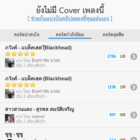
ยังไม่มี Cover เพลงนี้
ช่วยกันแบ่งปันคลิปเพลงที่คุณเล่นเอง
[
]
คอร์ดน่าสนใจ
คอร์ดกำลังนิยม
คอร์ดสุดฮิต
ภวังค์ - แบล็คเฮด (ฺิBlackhead)
2786
|
1
/
0
แกะโดย
อินทราชัย มาสม
เมื่อ 2 เดือนที่แล้ว
ภวังค์ - แบล็คเฮด (Blackhead)
1196
|
1
/
0
แกะโดย
อินทราชัย มาสม
เมื่อ 2 เดือนที่แล้ว
สาวสวนแตง - สุรพล สมบัติเจริญ
897
|
0
/
0
แกะโดย
saiend
เมื่อ 2 เดือนที่แล้ว
ซูซู - ซูซู