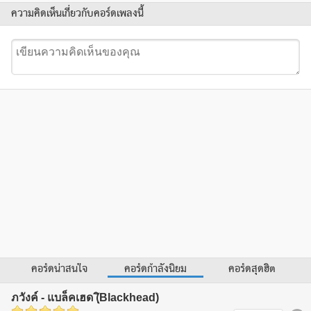
ความคิดเห็นเกี่ยวกับคอร์ดเพลงนี้
คอร์ดน่าสนใจ
คอร์ดกำลังนิยม
คอร์ดสุดฮิต
ภวังค์ - แบล็คเฮด (ฺิBlackhead)