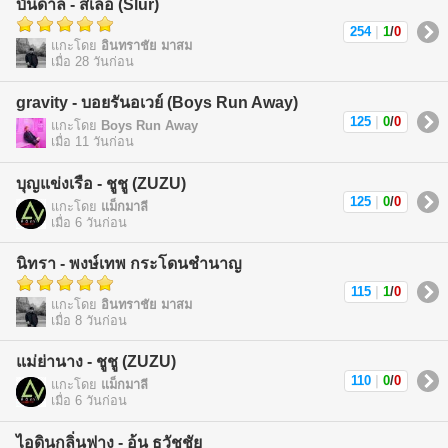
บันดาล - สเลอ (Slur)
254
|
1
/
0
แกะโดย
อินทราชัย มาสม
เมื่อ 28 วันก่อน
gravity - บอยรันอเวย์ (Boys Run Away)
125
|
0
/
0
แกะโดย
Boys Run Away
เมื่อ 11 วันก่อน
บุญแข่งเรือ - ชูชู (ZUZU)
125
|
0
/
0
แกะโดย
แม็กมาลี
เมื่อ 6 วันก่อน
นิทรา - พงษ์เทพ กระโดนชำนาญ
115
|
1
/
0
แกะโดย
อินทราชัย มาสม
เมื่อ 8 วันก่อน
แม่ย่านาง - ชูชู (ZUZU)
110
|
0
/
0
แกะโดย
แม็กมาลี
เมื่อ 6 วันก่อน
ไอดินกลิ่นฟาง - อ้น ธวัชชัย