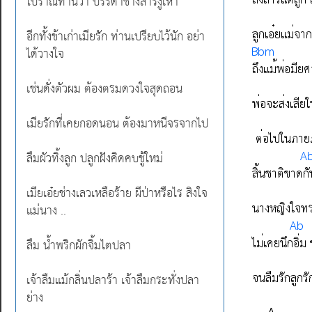
โบราณท่านว่า บรรดาช้างสารงูเห่า
อีกทั้งข้าเก่าเมียรัก ท่านเปรียบไว้นัก อย่า
ได้วางใจ
เช่นดั่งตัวผม ต้องตรมดวงใจสุดถอน
เมียรักที่เคยกอดนอน ต้องมาหนีจรจากไป
ลืมผัวทิ้งลูก ปลูกฝังคิดคบชู้ใหม่
เมียเอ๋ยช่างเลวเหลือร้าย ผีป่าหรือไร สิงใจ
แม่นาง ..
ลืม น้ำพริกผักจิ้มไตปลา
เจ้าลืมแม้กลิ่นปลาร้า เจ้าลืมกระทั่งปลา
ย่าง