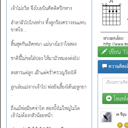
เจ้าไม่ถวิล จึงโบยบินคิดติดปีกหาง
อำลาผัวไปไกลห่าง ทิ้งลูกร้องครางจนแทบ
ขาดใจ ..
สิ้นสุดกันเถิดหนา แม่นางโมราใจสอง
เขียน T
ชาตินี้ไม่ขอใฝ่ปอง ให้มามัวหมองต่อไป
ความคิดเห็
สงสารแต่ลูก เฝ้าแต่คร่ำครวญร้องไห้
ลูกเอ๋ยแม่จากเจ้าไป พ่อยังเลี้ยงได้นะลูกยา
..
โพสต์ค
ถึงแม้พ่อมียศจ่าโท สองบั้งไม่ใหญ่ไม่โต
เจ้าไม่ต้องกลัวน้อยหน้า
เค จีอุน