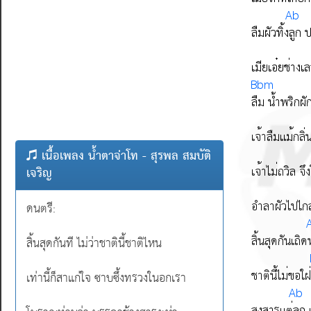
เนื้อเพลง น้ำตาจ่าโท - สุรพล สมบัติ
เจริญ
ดนตรี:
สิ้นสุดกันที ไม่ว่าชาตินี้ชาติไหน
เท่านี้ก็สาแก่ใจ ซาบซึ้งทรวงในอกเรา