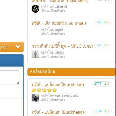
เคียงกาย - แม็กมาลี (maxmalee)
แม็กมาลี
คอร์ดโดย
เมื่อ 4 เดือนที่แล้ว
785
|
0
/
0
หวังดี - เล็ก สมอลล์ (Lek small)
หลุยส์
คอร์ดโดย
เมื่อ 3 เดือนที่แล้ว
อร์ด
722
|
0
/
0
ความคิดถึงไม่มีสิ้นสุด - MPLG เปตอง
เปตอง
คอร์ดโดย
เมื่อ 4 เดือนที่แล้ว
คอร์ดยอดนิยม
2777
|
1
/
0
ภวังค์ - แบล็คเฮด (ฺิBlackhead)
อินทราชัย มาสม
คอร์ดโดย
เมื่อ 2 เดือนที่แล้ว
1194
|
1
/
0
ภวังค์ - แบล็คเฮด (Blackhead)