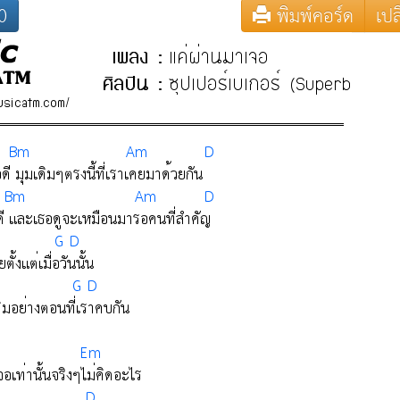
0
พิมพ์คอร์ด
เปล