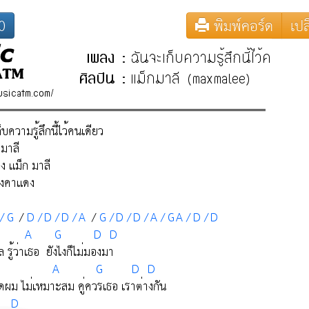
0
พิมพ์คอร์ด
เปล