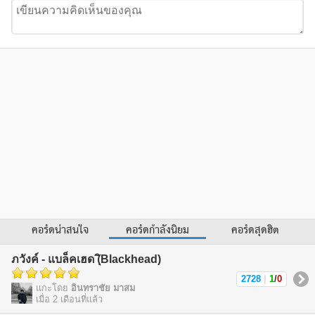
คอร์ดน่าสนใจ
คอร์ดกำลังนิยม
คอร์ดสุดฮิต
ภวังค์ - แบล็คเฮด (ฺิBlackhead)
2728
|
1
/
0
แกะโดย
อินทราชัย มาสม
เมื่อ 2 เดือนที่แล้ว