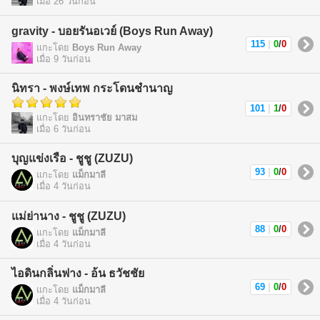
เมื่อ 26 วันก่อน
gravity - บอยรันอเวย์ (Boys Run Away)
115
|
0
/
0
แกะโดย
Boys Run Away
เมื่อ 9 วันก่อน
นิทรา - พงษ์เทพ กระโดนชำนาญ
101
|
1
/
0
แกะโดย
อินทราชัย มาสม
เมื่อ 6 วันก่อน
บุญแข่งเรือ - ชูชู (ZUZU)
93
|
0
/
0
แกะโดย
แม็กมาลี
เมื่อ 4 วันก่อน
แม่ย่านาง - ชูชู (ZUZU)
88
|
0
/
0
แกะโดย
แม็กมาลี
เมื่อ 4 วันก่อน
ไอดินกลิ่นฟาง - อ้น ธวัชชัย
69
|
0
/
0
แกะโดย
แม็กมาลี
เมื่อ 4 วันก่อน