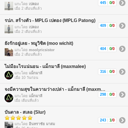
445
|
0
/
0
แกะโดย
เปตอง
เมื่อ 2 เดือนที่แล้ว
รปภ. สร้างตัว - MPLG เปตอง (MPLG Patong)
409
|
0
/
0
แกะโดย
เปตอง
เมื่อ 2 เดือนที่แล้ว
ยังรักอยู่เลย - หมูวิชิต (moo wichit)
404
|
0
/
0
แกะโดย
moolyricsistor
เมื่อ 2 เดือนที่แล้ว
ไม่มีอะไรแน่นอน - แม็กมาลี (maxmalee)
316
|
0
/
0
แกะโดย
แม็กมาลี
เมื่อ 10 วันก่อน
จงมีความสุขในความว่างเปล่า - แม็กมาลี (maxmalee)
298
|
0
/
0
แกะโดย
แม็กมาลี
เมื่อ เดือนที่แล้ว
บันดาล - สเลอ (Slur)
243
|
1
/
0
แกะโดย
อินทราชัย มาสม