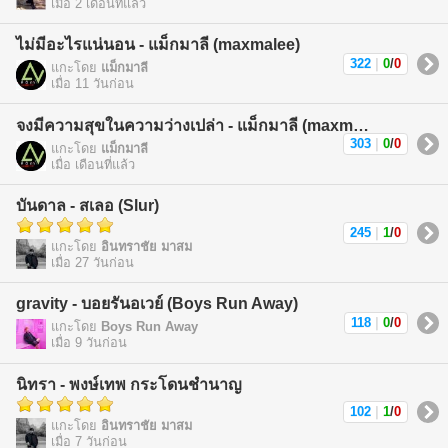
เมื่อ 2 เดือนที่แล้ว
ไม่มีอะไรแน่นอน - แม็กมาลี (maxmalee)
322
|
0
/
0
แกะโดย
แม็กมาลี
เมื่อ 11 วันก่อน
จงมีความสุขในความว่างเปล่า - แม็กมาลี (maxmalee)
303
|
0
/
0
แกะโดย
แม็กมาลี
เมื่อ เดือนที่แล้ว
บันดาล - สเลอ (Slur)
245
|
1
/
0
แกะโดย
อินทราชัย มาสม
เมื่อ 27 วันก่อน
gravity - บอยรันอเวย์ (Boys Run Away)
118
|
0
/
0
แกะโดย
Boys Run Away
เมื่อ 9 วันก่อน
นิทรา - พงษ์เทพ กระโดนชำนาญ
102
|
1
/
0
แกะโดย
อินทราชัย มาสม
เมื่อ 7 วันก่อน