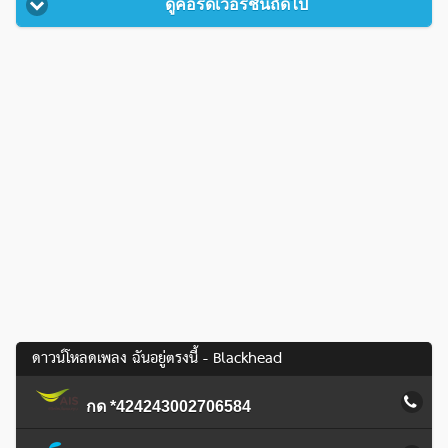
2 ธ.ค.2550,22:45น.
ดูคอร์ดเวอร์ชั่นถัดไป
อู้ด
ดีมากครับ ขอบคุณ 
15 พ.ย.2550,19:27น.
tae
สิ่งผมอยากจะให้พวกพี่ๆช่วยโพสไว้ก็คือ intro อะครับ รบกวนด้วยนะครับ 
((ขอคอร์ดกีต้าร์))
15 ต.ค.2550,22:33น.
89656+6
885552522656 
((ขอคอร์ดกีต้าร์))
22 ก.ค.2550,00:50น.
ดาวน์โหลดเพลง ฉันอยู่ตรงนี้ - Blackhead
กด *424243002706584