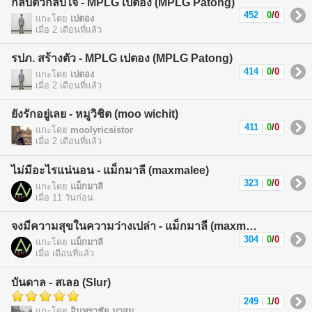
กลับตัวกลับใจ - MPLG เปตอง (MPLG Patong)
452
|
0
/
0
แกะโดย
เปตอง
เมื่อ 2 เดือนที่แล้ว
รปภ. สร้างตัว - MPLG เปตอง (MPLG Patong)
414
|
0
/
0
แกะโดย
เปตอง
เมื่อ 2 เดือนที่แล้ว
ยังรักอยู่เลย - หมูวิชิต (moo wichit)
411
|
0
/
0
แกะโดย
moolyricsistor
เมื่อ 2 เดือนที่แล้ว
ไม่มีอะไรแน่นอน - แม็กมาลี (maxmalee)
323
|
0
/
0
แกะโดย
แม็กมาลี
เมื่อ 11 วันก่อน
จงมีความสุขในความว่างเปล่า - แม็กมาลี (maxmalee)
304
|
0
/
0
แกะโดย
แม็กมาลี
เมื่อ เดือนที่แล้ว
บันดาล - สเลอ (Slur)
249
|
1
/
0
แกะโดย
อินทราชัย มาสม