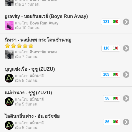
เมื่อ 27 วันก่อน
gravity - บอยรันอเวย์ (Boys Run Away)
121
|
0
/
0
แกะโดย
Boys Run Away
เมื่อ 10 วันก่อน
นิทรา - พงษ์เทพ กระโดนชำนาญ
110
|
1
/
0
แกะโดย
อินทราชัย มาสม
เมื่อ 7 วันก่อน
บุญแข่งเรือ - ชูชู (ZUZU)
109
|
0
/
0
แกะโดย
แม็กมาลี
เมื่อ 5 วันก่อน
แม่ย่านาง - ชูชู (ZUZU)
96
|
0
/
0
แกะโดย
แม็กมาลี
เมื่อ 5 วันก่อน
ไอดินกลิ่นฟาง - อ้น ธวัชชัย
86
|
0
/
0
แกะโดย
แม็กมาลี
เมื่อ 5 วันก่อน