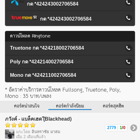
กด *424243002706584
กด *424243002706584
ดาวน์โหลด Ringtone
Truetone กด *424218002706584
Poly กด *424214002706584
Mono กด *424211002706584
* อัตราค่าบริการดาวน์โหลด Fullsong, Truetone, Poly,
Mono : 35 บาท/เพลง
คอร์ดน่าสนใจ
คอร์ดกำลังนิยม
คอร์ดสุดฮิต
ภวังค์ - แบล็คเฮด (ฺิBlackhead)
2779
|
1
/
0
แกะโดย
อินทราชัย มาสม
เมื่อ 2 เดือนที่แล้ว