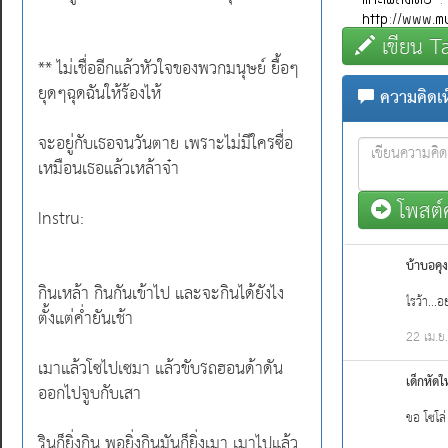
เขียน T
** ไม่เชื่ออีกแล้วหัวใจของพวกมนุษย์ ยื้อๆ
ยุดๆฉุดฉันให้ร้องไห้
ความคิดเห็
จะอยู่กับเธอจนวันตาย เพราะไม่มีใครซื่อ
เหมือนเธอแล้วเหล้าจ๋า
โพสต์ค
Instru:
บ้าบอคุง
กินเหล้า กินกันเข้าไป และจะกินได้ยังไง
ไรว้า...
ตั้งแต่ค่ำยันเช้า
22 เม.ย
เมาแล้วโซไปเซมา แล้วขับรถฮอนด้าดัน
เด็กหัดใ
ออกไปจูบกับเสา
ขอ โซโล
รินก็ยิ่งกิน พอยิ่งกินมันก็ยิ่งเมา เมาไปแล้ว