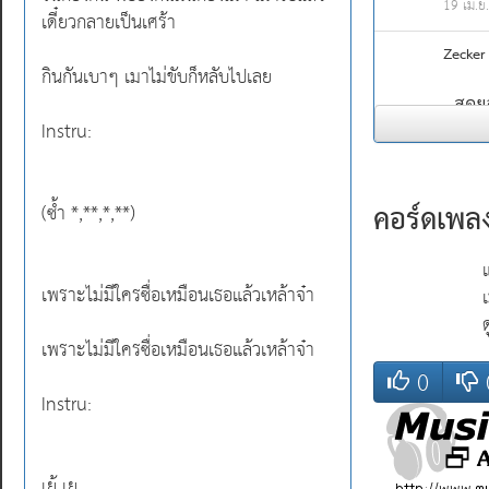
19 เม.ย
เดี๋ยวกลายเป็นเศร้า
Zecker
กินกันเบาๆ เมาไม่ขับก็หลับไปเลย
Instru:
เนีย
คอร์ดเพลง 
(ซ้ำ *,**,*,**)
27 ก.ย.
เพราะไม่มีใครซื่อเหมือนเธอแล้วเหล้าจ๋า
เพราะไม่มีใครซื่อเหมือนเธอแล้วเหล้าจ๋า
0
Instru:
เย้ เย