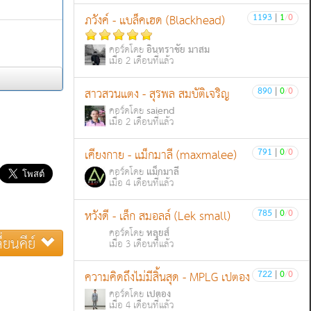
1193
|
1
/
0
ภวังค์ - แบล็คเฮด (Blackhead)
อินทราชัย มาสม
คอร์ดโดย
เมื่อ 2 เดือนที่แล้ว
890
|
0
/
0
สาวสวนแตง - สุรพล สมบัติเจริญ
saiend
คอร์ดโดย
เมื่อ 2 เดือนที่แล้ว
791
|
0
/
0
เคียงกาย - แม็กมาลี (maxmalee)
แม็กมาลี
คอร์ดโดย
เมื่อ 4 เดือนที่แล้ว
785
|
0
/
0
หวังดี - เล็ก สมอลล์ (Lek small)
หลุยส์
คอร์ดโดย
ี่ยนคีย์
เมื่อ 3 เดือนที่แล้ว
722
|
0
/
0
ความคิดถึงไม่มีสิ้นสุด - MPLG เปตอง
เปตอง
คอร์ดโดย
เมื่อ 4 เดือนที่แล้ว