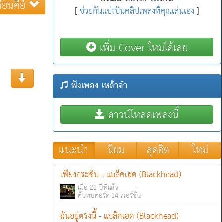
ี่ยนคีย์
[
ช่วยกันแบ่งปันคลิปเพลงที่คุณเล่นเอง
]
เพิ่ม Cover ใหม่ได้เลย
ฟังเพลง เหล้าจ๋า
ดาวน์โหลดเพลงนี้
แนะนำ
นิยม
สุดฮิต
ใหม่
เพียงกระซิบ - แบล็คเฮด (Blackhead)
เมื่อ 21 ปีที่แล้ว
ค้นพบคอร์ด 14 เวอร์ชั่น
ฉันอยู่ตรงนี้ - แบล็คเฮด (Blackhead)