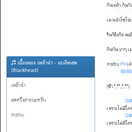
เนื้อเพลง เหล้าจ๋า - แบล็คเฮด
(Blackhead)
เหล้าจ๋า
ลดครึ่งสายนะครับ
Instru: