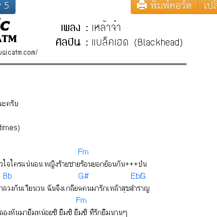
5
พิมพ์คอร์ด
เปล