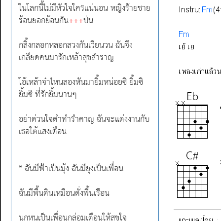
ในโลกนี้ไม่มีหัวใจใครแน่นอน หญิงร้ายชาย
ร้อนยอกย้อนกัน
+++
ป่น
กลิ้งกลอกหลอกลวงกันเวียนวน ฉันจึง
เกลียดคนมารักเหล้าสุขสำราญ
โอ้เหล้าจ๋าไหนลองหันมายิ้มหน่อยซิ ยิ้มซิ
ยิ้มซิ ที่รักยิ้มนานๆ
อย่าด่วนใจดำทำรำคาญ ฉันจะแต่งงานกับ
เธอใต้แสงเดือน
* ฉันมีฟ้าเป็นมุ้ง ฉันมียุงเป็นเพื่อน
ฉันมีพื้นดินเหมือนดั่งพื้นเรือน
นกหนูเป็นเพื่อนกล่อมเตือนให้สุขใจ