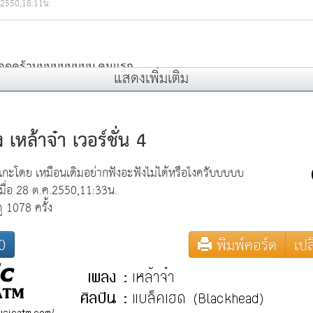
.2550,18:11น.
แสดงเพิ่มเติม
นมากเพลงนี้ มันสุดๆ
เหล้าจ๋า เวอร์ชั่น 4
แกะโดย เหมือนเดิมอย่ากฟังอะฟังไม่ได้หรือไงครับบบบบ
2549,04:10น.
เมื่อ 28 ต.ค.2550,11:33น.
ดู 1078 ครั้ง
0
พิมพ์คอร์ด
เปล