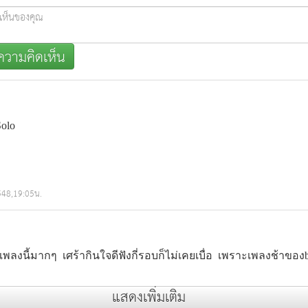
วามคิดเห็น
548,19:05น.
พลงนี้มากๆ  เศร้ากินใจดีฟังกี่รอบก็ไม่เคยเบื่อ  เพราะเพลงช้าของ
แสดงเพิ่มเติม