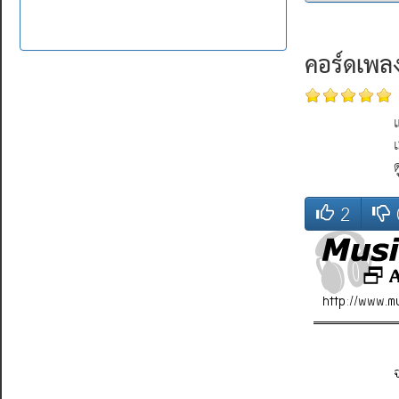
15 มิ.ย
วิสุทธิ์
คอร์ดเพลง
เล่น
((ขอค
14 ก.ค.
2