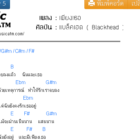
5
พิมพ์คอร์ด
เปล