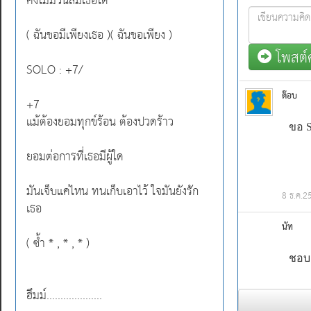
คงไม่มีวันลืมเธอได้
( ฉันขอมีเพียงเธอ )( ฉันขอเพียง )
โพสต์ค
SOLO : +7/
ต๊อบ
+7
แม้ต้องยอมทุกข์ร้อน ต้องปวดร้าว
ยอมต่อการที่เธอมีผู้ใด
มันเจ็บแค่ไหน ทนเก็บเอาไว้ ใจมันยังรัก
8 ธ.ค.2
เธอ
นัท
( ซ้ำ * , * , * )
ชอบเ
ฮึมม์....................