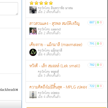
อินทราชัย มาสม
คอร์ดโดย
เมื่อ 2 เดือนที่แล้ว
887
|
0
/
0
สาวสวนแตง - สุรพล สมบัติเจริญ
saiend
คอร์ดโดย
เมื่อ 2 เดือนที่แล้ว
791
|
0
/
0
เคียงกาย - แม็กมาลี (maxmalee)
แม็กมาลี
คอร์ดโดย
เมื่อ 4 เดือนที่แล้ว
782
|
0
/
0
หวังดี - เล็ก สมอลล์ (Lek small)
หลุยส์
คอร์ดโดย
เมื่อ 3 เดือนที่แล้ว
722
|
0
/
0
ความคิดถึงไม่มีสิ้นสุด - MPLG เปตอง
blackheadเพราะทุกเพลง :
เปตอง
คอร์ดโดย
เมื่อ 4 เดือนที่แล้ว