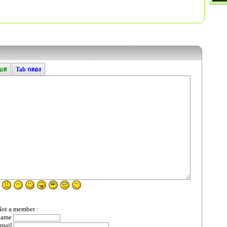
เบส
Tab กลอง
ot a member :
name
email