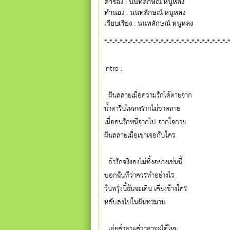
คำร้อง : นนทลักษณ์ หนูหลง
ทำนอง : นนทลักษณ์ หนูหลง
เรียบเรียง : นนทลักษณ์ หนูหลง
*-*-*-*-*-*-*-*-*-*-*-*-*-*-*-*-*-*-*-*-*-*-*-*-*
Intro :
  ฝันสลายเมื่อความรักได้ตายจาก
น้ำตารินไหลพรากไม่ขาดสาย
เมื่อคนรักหนีจากไป จากใจกาย
ฝันสลายเมื่อเขาเจอกับใคร
  ถ้ารักจริงคงไม่ทิ้งอย่างเช่นนี้
บอกฉันทีว่าควรทำอย่างไร
วันพรุ่งนี้ฉันจะเดิน เคียงข้างใคร
หลับลงไปในฝันทรมาน
  เอ่ยคำลาแค่ว่าลาจะได้ไหม