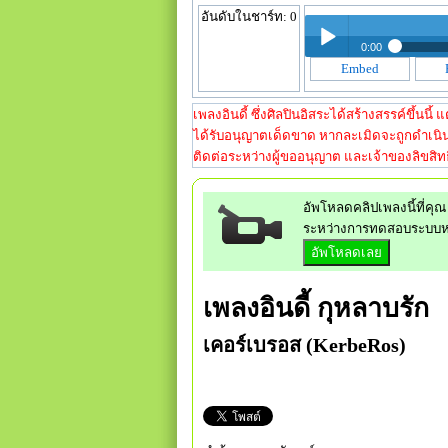
อันดับในชาร์ท: 0
0:00
Embed
กุหลาบรัก - เ
Play /
กุหลาบรัก - เ
เพลงอินดี้ ซึ่งศิลปินอิสระได้สร้างสรรค์ขึ้นน
ได้รับอนุญาตเด็ดขาด หากละเมิดจะถูกดำเนิน
ติดต่อระหว่างผู้ขออนุญาต และเจ้าของลิขสิทธิ
อัพโหลดคลิปเพลงนี้ที่คุณ 
ระหว่างการทดสอบระบบ
pause
เพลงอินดี้
กุหลาบรัก
เคอร์เบรอส (KerbeRos)