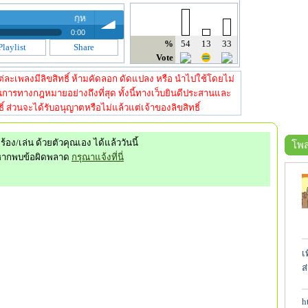
กุหลาบรัก - เคอร์เบรอส (KerbeRos)
0:00
%
54
13
33
Playlist
Share
คอร์เบรอส (KerbeRos)
Vote
volume
คอร์เบรอส (KerbeRos)
ี้ แต่ละเพลงมีลิขสิทธิ์ ห้ามคัดลอก ดัดแปลง หรือ นำไปใช้โดยไม่
การทางกฎหมายอย่างถึงที่สุด ทั้งนี้ทางเว็บยินดีประสานและ
์ ส่วนจะได้รับอนุญาตหรือไม่แล้วแต่เจ้าของลิขสิทธิ์
ร้อง/เล่น ด้วยตัวคุณเอง ได้แล้ววันนี้
โพส
หากพบข้อผิดพลาด
กรุณาแจ้งที่นี่
เ
ส
h