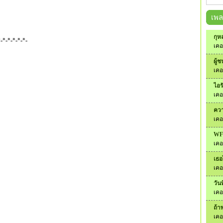
เพ
กุห
-*-*-*-*-*-
เคอ
ผู้
เคอ
ไอร
เคอ
ควา
เคอ
WFH
เคอ
เธอ
เคอ
วัน
เคอ
ถ้าพ
เคอ