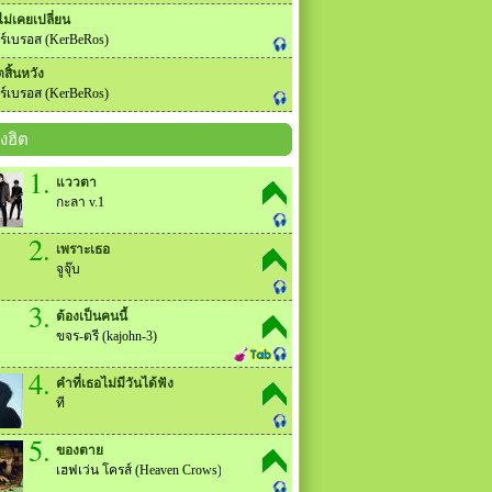
ไม่เคยเปลี่ยน
ร์เบรอส (KerBeRos)
ตสิ้นหวัง
ร์เบรอส (KerBeRos)
งฮิต
1.
แววตา
กะลา v.1
2.
เพราะเธอ
จูจุ๊บ
3.
ต้องเป็นคนนี้
ขจร-ตรี (kajohn-3)
4.
คำที่เธอไม่มีวันได้ฟัง
ที
5.
ของตาย
เฮฟเว่น โครส์ (Heaven Crows)