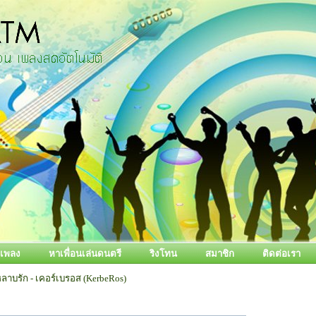
้อเพลง
หาเพื่อนเล่นดนตรี
ริงโทน
สมาชิก
ติดต่อเรา
หลาบรัก - เคอร์เบรอส (KerbeRos)