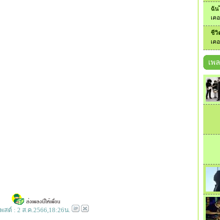
ฉัน
เคอ
ชีวิ
เคอ
เพล
่โพสต์ : 2 ส.ค.2566,18:26น.