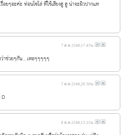
งเรื่อยๆอะค่ะ ท่อนโซโล่ ที่ใช้เสียงฮู ฮู น่าจะผิวปากแทน
7 ต.ค.2548,17:45น.
.ถือว่าช่วยๆกัน....เหอๆๆๆๆๆ
7 ต.ค.2548,20:50น.
 :D
8 ต.ค.2548,13:22น.