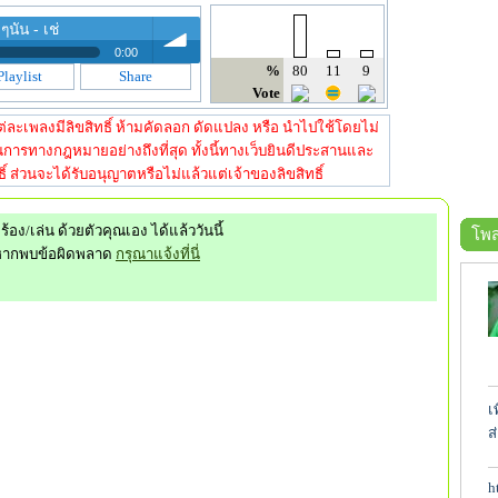
ๆนั้น - เช่
0:00
%
80
11
9
Playlist
Share
นั้น - เช่
Vote
volume
นั้น - เช่
ี้ แต่ละเพลงมีลิขสิทธิ์ ห้ามคัดลอก ดัดแปลง หรือ นำไปใช้โดยไม่
การทางกฎหมายอย่างถึงที่สุด ทั้งนี้ทางเว็บยินดีประสานและ
์ ส่วนจะได้รับอนุญาตหรือไม่แล้วแต่เจ้าของลิขสิทธิ์
ร้อง/เล่น ด้วยตัวคุณเอง ได้แล้ววันนี้
โพส
หากพบข้อผิดพลาด
กรุณาแจ้งที่นี่
เ
ส
h