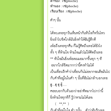
คำร้อง : เช่(phoche)
ทำนอง : เช่(phoche)
เรียบเรียง : เช่(phoche)
คำๆ นั้น
....
ได้พบเทอทุกวันเห็นหน้ากันหัวใจก็หวั่นไหว
ยิ่งเข้าไปชิดใกล้มันยิ่งทำให้ฉันรู้สึกดี
เพ้อถึงเทอทุกคืน ก็ไม่รู้คิดถึงเทอได้ยังไง
ทั้ง ๆ ที่ห้ามใจ ห้ามใจแล้วไม่ให้คิดถึงเทอ
** หัวใจมันยิ่งเพ้อละเมอมากขึ้นทุก ๆ ที
 อยากใกล้ชิดมากกว่านี้คงทำไม่ได้
เป็นเพื่อนรักคำว่าเพื่อนกันไม่อยากจะเสียมันไป
กับคำที่อยู่ในในคำ ๆ นั้นที่ฉันไม่กล้าบอกเทอ
ฮู....ฮุ ฮุ ฮุ้......
คอยบอกกับตัวเองว่าอย่าคิดมากไปกว่านี้ 
ยิ่งห้ามใจทุกทีก็ รู้ว่าหามไม่ได้เลย
     (   **,**  )
กับคำที่อยู่ในใจ คำ ๆนั้น ....คำว่าฉันรักเทอ