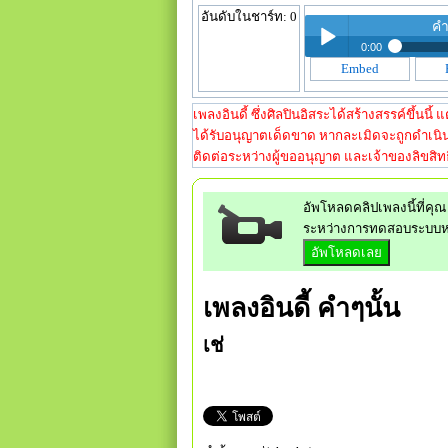
อันดับในชาร์ท: 0
คำ
0:00
Embed
คำๆ
Play /
คำๆ
เพลงอินดี้ ซึ่งศิลปินอิสระได้สร้างสรรค์ขึ้นน
ได้รับอนุญาตเด็ดขาด หากละเมิดจะถูกดำเนิน
ติดต่อระหว่างผู้ขออนุญาต และเจ้าของลิขสิทธิ
อัพโหลดคลิปเพลงนี้ที่คุณ 
ระหว่างการทดสอบระบบ
pause
เพลงอินดี้
คำๆนั้น
เช่