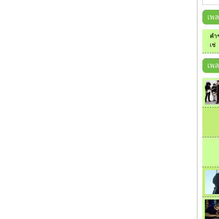
เพ
คำๆ
เช่
เพล