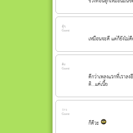
ช่วงท่อนฮุกเหมือนมันข
สู้ๆ
Guest
เหมือนจะดี แต่ก็ยังไม่ด
คิง
Guest
ดีกว่า
เพลง
แรกที่เราลงอี
ติ...แค่เนี้ย
ว่าว
Guest
ก็ดีวะ 