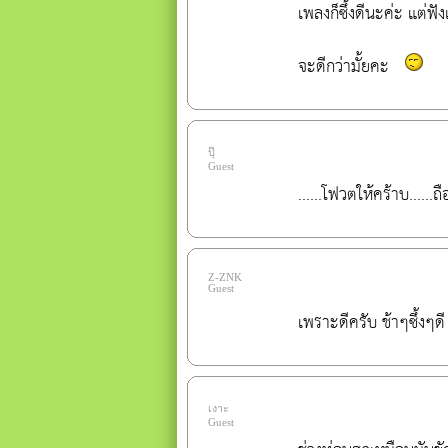
เพลง
ก็ซึ้งดีนะค่ะ แต่ฟั
จะดีกว่ามั้ยคะ   
ปุ๊
Guest
......โฟวตให้คร้าบ.....
Z-ZNK
Guest
เพราะดีครับ ช้าๆซึ้งๆดี
เงาะ
Guest