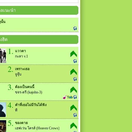
ลงแนะนำ
นั้น
งฮิต
1.
แววตา
กะลา v.1
2.
เพราะเธอ
จูจุ๊บ
3.
ต้องเป็นคนนี้
ขจร-ตรี (kajohn-3)
4.
คำที่เธอไม่มีวันได้ฟัง
ที
5.
ของตาย
เฮฟเว่น โครส์ (Heaven Crows)