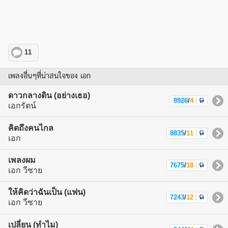
11
เพลงอื่นๆที่น่าสนใจของ เอก
ดาวกลางดิน (อย่างเธอ)
8926
/
4
|
เอกรัตน์
คิดถึงคนไกล
8835
/
11
|
เอก
เพลงผม
7675
/
18
|
เอก วีซาย
ให้คิดว่าฉันเป็น (แฟน)
7243
/
12
|
เอก วีซาย
เปลี่ยน (ทำไม)