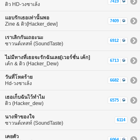
7419
|
ดิว HD-วงซาเล้ง
แอบรักเธอเท่านั้นพอ
7409
|
Zine & ดิว[Hacker_dew]
เราเลิกกันเถอะนะ
6912
|
ซาวนด์เทสท์ (SoundTaste)
ไม่มีทางที่เธอจะรักฉันเลย[เวอร์ชั่น เค้ก]
6713
|
เค้ก & ดิว (Hacker_Dew)
วันที่โหดร้าย
6682
|
Hd-วงซาเล้ง
เธอเก็บฉันไว้ทำไม
6575
|
ดิว (Hacker_dew)
นางฟ้าของใจ
6114
ซาวนด์เทสท์ (SoundTaste)
เคยตัว
6064
|