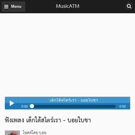
MusicATM
Menu
เด็กใต้สไตร์เรา - บอยใบชา
0:00
0:00
เด็กใต้สไตร์เรา - บอยใบชา
ฟังเพลง เด็กใต้สไตร์เรา - บอยใบชา
Play /
เด็กใต้สไตร์เรา - บอยใบชา
โพสต์โดย บอย