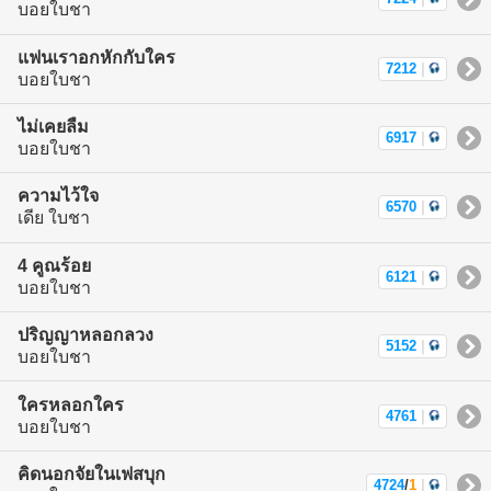
บอยใบชา
แฟนเราอกหักกับใคร
7212
|
บอยใบชา
ไม่เคยลืม
6917
|
บอยใบชา
ความไว้ใจ
6570
|
เดีย ใบชา
4 คูณร้อย
6121
|
บอยใบชา
ปริญญาหลอกลวง
5152
|
บอยใบชา
ใครหลอกใคร
4761
|
บอยใบชา
คิดนอกจัยในเฟสบุก
4724
/
1
|