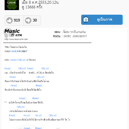
เมื่อ 8 ต.ค.2553,20:12น.
ดู 13666 ครั้ง
ดูเป็นภาพ
919
30
pause