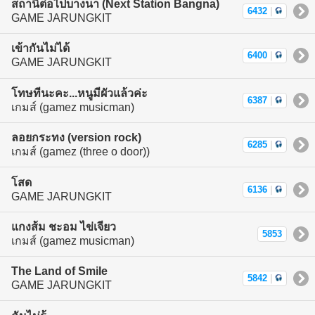
สถานีต่อไปบางนา (Next Station Bangna)
6432
|
GAME JARUNGKIT
เข้ากันไม่ได้
6400
|
GAME JARUNGKIT
โทษทีนะคะ...หนูมีผัวแล้วค่ะ
6387
|
เกมส์ (gamez musicman)
ลอยกระทง (version rock)
6285
|
เกมส์ (gamez (three o door))
โสด
6136
|
GAME JARUNGKIT
แกงส้ม ชะอม ไข่เจียว
5853
เกมส์ (gamez musicman)
The Land of Smile
5842
|
GAME JARUNGKIT