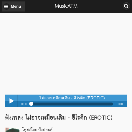
MusicATM
Menu
ไม่อาจเหมือนเดิม - อีโรติก (EROTIC)
0:00
0:00
ไม่อาจเหมือนเดิม - อีโรติก (EROTIC)
ฟังเพลง ไม่อาจเหมือนเดิม - อีโรติก (EROTIC)
Play /
ไม่อาจเหมือนเดิม - อีโรติก (EROTIC)
โพสต์โดย ปังปอนด์