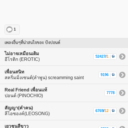
1
เพลงอื่นๆที่น่าสนใจของ ปังปอนด์
ไม่อาจเหมือนเดิม
52427
/
1
|
อีโรติก (EROTIC)
เพื่อนสนิท
9196
|
สคริ่มมิ่งเซนต์(ลำพูน) screamming saint
Real Friend เพื่อนแท้
7778
ปอนด์ (PINOCHIO)
สัญญา(คำคน)
6769
/
12
|
ลีโอซองค์(LEOSONG)
เยวชนสีขาว