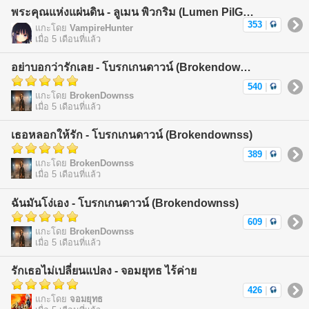
พระคุณแห่งแผ่นดิน - ลูเมน พิวกริม (Lumen PilGrim )
353
|
แกะโดย
VampireHunter
เมื่อ 5 เดือนที่แล้ว
อย่าบอกว่ารักเลย - โบรกเกนดาวน์ (Brokendownss)
540
|
แกะโดย
BrokenDownss
เมื่อ 5 เดือนที่แล้ว
เธอหลอกให้รัก - โบรกเกนดาวน์ (Brokendownss)
389
|
แกะโดย
BrokenDownss
เมื่อ 5 เดือนที่แล้ว
ฉันมันโง่เอง - โบรกเกนดาวน์ (Brokendownss)
609
|
แกะโดย
BrokenDownss
เมื่อ 5 เดือนที่แล้ว
รักเธอไม่เปลี่ยนแปลง - จอมยุทธ ไร้ค่าย
426
|
แกะโดย
จอมยุทธ