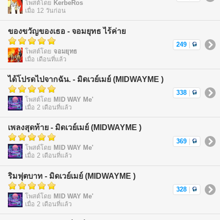
โพสต์โดย
KerbeRos
เมื่อ 12 วันก่อน
ของขวัญของเธอ - จอมยุทธ ไร้ค่าย
249
|
โพสต์โดย
จอมยุทธ
เมื่อ เดือนที่แล้ว
ได้โปรดไปจากฉัน. - มิดเวย์เมย์ (MIDWAYME )
338
|
โพสต์โดย
MID WAY Me'
เมื่อ 2 เดือนที่แล้ว
เพลงสุดท้าย - มิดเวย์เมย์ (MIDWAYME )
369
|
โพสต์โดย
MID WAY Me'
เมื่อ 2 เดือนที่แล้ว
ริมฟุตบาท - มิดเวย์เมย์ (MIDWAYME )
328
|
โพสต์โดย
MID WAY Me'
เมื่อ 2 เดือนที่แล้ว