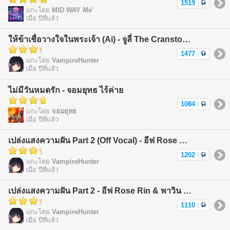
1519
|
แกะโดย
MID WAY Me'
เมื่อ ปีที่แล้ว
ให้ข้าเชื่อวางใจในพระเจ้า (Ai) - จูลี่ The Cranston (Julie The Cranston)
1477
|
แกะโดย
VampireHunter
เมื่อ ปีที่แล้ว
ไม่มีวันหมดรัก - จอมยุทธ ไร้ค่าย
1084
|
แกะโดย
จอมยุทธ
เมื่อ ปีที่แล้ว
เปล่งแสงความฝัน Part 2 (Off Vocal) - อีฟ Rose Rin & พาวิน รัตนะเศวตกุล
1202
|
แกะโดย
VampireHunter
เมื่อ ปีที่แล้ว
เปล่งแสงความฝัน Part 2 - อีฟ Rose Rin & พาวิน รัตนะเศวตกุล
1110
|
แกะโดย
VampireHunter
เมื่อ ปีที่แล้ว