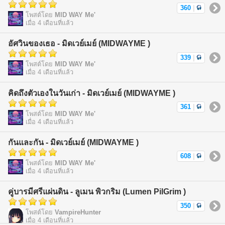
360
|
โพสต์โดย
MID WAY Me'
เมื่อ 4 เดือนที่แล้ว
อัศวินของเธอ - มิดเวย์เมย์ (MIDWAYME )
339
|
โพสต์โดย
MID WAY Me'
เมื่อ 4 เดือนที่แล้ว
คิดถึงตัวเองในวันเก่า - มิดเวย์เมย์ (MIDWAYME )
361
|
โพสต์โดย
MID WAY Me'
เมื่อ 4 เดือนที่แล้ว
กันและกัน - มิดเวย์เมย์ (MIDWAYME )
608
|
โพสต์โดย
MID WAY Me'
เมื่อ 4 เดือนที่แล้ว
คู่บารมีศรีแผ่นดิน - ลูเมน พิวกริม (Lumen PilGrim )
350
|
โพสต์โดย
VampireHunter
เมื่อ 4 เดือนที่แล้ว