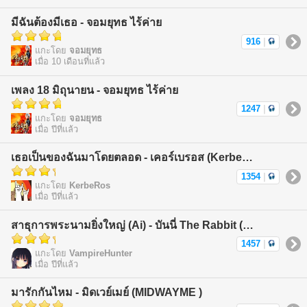
มีฉันต้องมีเธอ - จอมยุทธ ไร้ค่าย
916
|
แกะโดย
จอมยุทธ
เมื่อ 10 เดือนที่แล้ว
เพลง 18 มิถุนายน - จอมยุทธ ไร้ค่าย
1247
|
แกะโดย
จอมยุทธ
เมื่อ ปีที่แล้ว
เธอเป็นของฉันมาโดยตลอด - เคอร์เบรอส (KerbeRos)
1354
|
แกะโดย
KerbeRos
เมื่อ ปีที่แล้ว
สาธุการพระนามยิ่งใหญ่ (Ai) - บันนี่ The Rabbit (Bunny The Rabbit)
1457
|
แกะโดย
VampireHunter
เมื่อ ปีที่แล้ว
มารักกันไหม - มิดเวย์เมย์ (MIDWAYME )