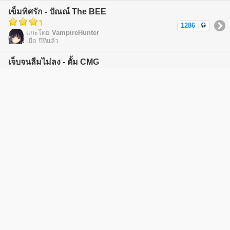
เข็มทิศรัก - ปัณณ์ The BEE
1286
|
แกะโดย
VampireHunter
เมื่อ ปีที่แล้ว
เจ็บจนลืมไม่ลง - ตั้ม CMG
1281
|
แกะโดย
VampireHunter
เมื่อ ปีที่แล้ว
รักแล้วยังไง - จ๋า The Bee
1254
|
แกะโดย
VampireHunter
เมื่อ ปีที่แล้ว
เปล่งแสงความฝัน (Off Vacal) - เจน
1199
|
แกะโดย
VampireHunter
เมื่อ ปีที่แล้ว
เปล่งแสงความฝัน EP 1 - เจน
1079
|