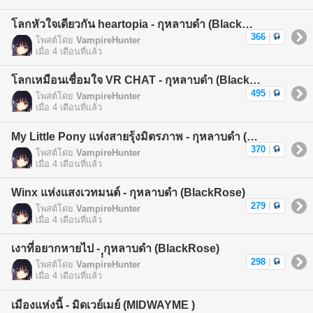
โลกหัวใจเดียวกัน heartopia - กุหลาบดำ (BlackRose)
366
|
โพสต์โดย
VampireHunter
เมื่อ 4 เดือนที่แล้ว
โลกเหมือนเชื่อมใจ VR CHAT - กุหลาบดำ (BlackRose)
495
|
โพสต์โดย
VampireHunter
เมื่อ 4 เดือนที่แล้ว
My Little Pony แห่งสายรุ้งมิตรภาพ - กุหลาบดำ (BlackRose)
370
|
โพสต์โดย
VampireHunter
เมื่อ 4 เดือนที่แล้ว
Winx แห่งแสงเวทมนต์ - กุหลาบดำ (BlackRose)
279
|
โพสต์โดย
VampireHunter
เมื่อ 4 เดือนที่แล้ว
เงาที่อยากหายไป - ฺฺฺกุหลาบดำ (BlackRose)
298
|
โพสต์โดย
VampireHunter
เมื่อ 4 เดือนที่แล้ว
เมืองแห่งนี้ - มิดเวย์เมย์ (MIDWAYME )