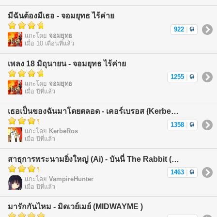
มีฉันต้องมีเธอ - จอมยุทธ ไร้ค่าย
922
|
แกะโดย
จอมยุทธ
เมื่อ 10 เดือนที่แล้ว
เพลง 18 มิถุนายน - จอมยุทธ ไร้ค่าย
1255
|
แกะโดย
จอมยุทธ
เมื่อ ปีที่แล้ว
เธอเป็นของฉันมาโดยตลอด - เคอร์เบรอส (KerbeRos)
1358
|
แกะโดย
KerbeRos
เมื่อ ปีที่แล้ว
สาธุการพระนามยิ่งใหญ่ (Ai) - บันนี่ The Rabbit (Bunny The Rabbit)
1463
|
แกะโดย
VampireHunter
เมื่อ ปีที่แล้ว
มารักกันไหม - มิดเวย์เมย์ (MIDWAYME )