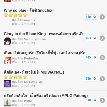
เมื่อ 5 เดือนที่แล้ว
Why so blue - โมชิ (mochix)
640
|
แกะโดย
mochix
เมื่อ 6 เดือนที่แล้ว
Glory to the Risen King - เพลงนมัสการคริสเตียน (Worship Song)
463
|
แกะโดย
VampireHunter
เมื่อ 6 เดือนที่แล้ว
เกิดมาไม่เคยถูกรัก (รักใครก็ช้ำ) - เคอร์เบรอส (KerBeRos)
445
|
แกะโดย
KerbeRos
เมื่อ 7 เดือนที่แล้ว
คิดผิดเอง - มิดเวย์เมย์ (MIDWAYME )
719
|
แกะโดย
MID WAY Me'
เมื่อ 7 เดือนที่แล้ว
กลับตัวกลับใจ - เอ็มพีแอลจี เปตอง (MPLG Patong)
510
|
แกะโดย
เปตอง
เมื่อ 7 เดือนที่แล้ว