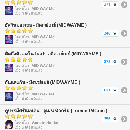
371
|
โพสต์โดย
MID WAY Me'
เมื่อ 4 เดือนที่แล้ว
อัศวินของเธอ - มิดเวย์เมย์ (MIDWAYME )
346
|
โพสต์โดย
MID WAY Me'
เมื่อ 4 เดือนที่แล้ว
คิดถึงตัวเองในวันเก่า - มิดเวย์เมย์ (MIDWAYME )
372
|
โพสต์โดย
MID WAY Me'
เมื่อ 4 เดือนที่แล้ว
กันและกัน - มิดเวย์เมย์ (MIDWAYME )
621
|
โพสต์โดย
MID WAY Me'
เมื่อ 4 เดือนที่แล้ว
คู่บารมีศรีแผ่นดิน - ลูเมน พิวกริม (Lumen PilGrim )
356
|
โพสต์โดย
VampireHunter
เมื่อ 5 เดือนที่แล้ว