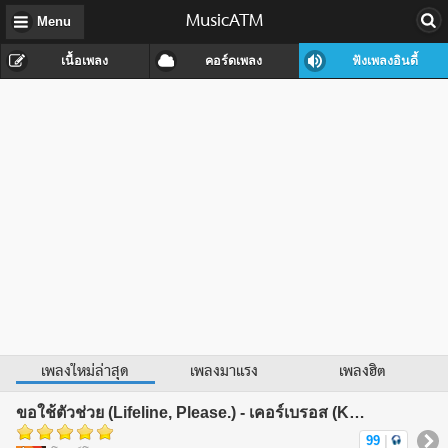
MusicATM
Menu
เนื้อเพลง
คอร์ดเพลง
ฟังเพลงอินดี้
เพลงใหม่ล่าสุด
เพลงมาแรง
เพลงฮิต
ขอใช้ตัวช่วย (Lifeline, Please.) - เคอร์เบรอส (KerBeRos)
99
|