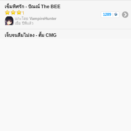
เข็มทิศรัก - ปัณณ์ The BEE
1289
|
แกะโดย
VampireHunter
เมื่อ ปีที่แล้ว
เจ็บจนลืมไม่ลง - ตั้ม CMG
1284
|
แกะโดย
VampireHunter
เมื่อ ปีที่แล้ว
รักแล้วยังไง - จ๋า The Bee
1257
|
แกะโดย
VampireHunter
เมื่อ ปีที่แล้ว
เปล่งแสงความฝัน (Off Vacal) - เจน
1200
|
แกะโดย
VampireHunter
เมื่อ ปีที่แล้ว
เปล่งแสงความฝัน EP 1 - เจน
1080
|