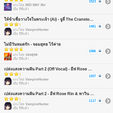
1523
|
แกะโดย
MID WAY Me'
เมื่อ ปีที่แล้ว
ให้ข้าเชื่อวางใจในพระเจ้า (Ai) - จูลี่ The Cranston (Julie The Cranston)
1481
|
แกะโดย
VampireHunter
เมื่อ ปีที่แล้ว
ไม่มีวันหมดรัก - จอมยุทธ ไร้ค่าย
1086
|
แกะโดย
จอมยุทธ
เมื่อ ปีที่แล้ว
เปล่งแสงความฝัน Part 2 (Off Vocal) - อีฟ Rose Rin & พาวิน รัตนะเศวตกุล
1207
|
แกะโดย
VampireHunter
เมื่อ ปีที่แล้ว
เปล่งแสงความฝัน Part 2 - อีฟ Rose Rin & พาวิน รัตนะเศวตกุล
1117
|
แกะโดย
VampireHunter
เมื่อ ปีที่แล้ว