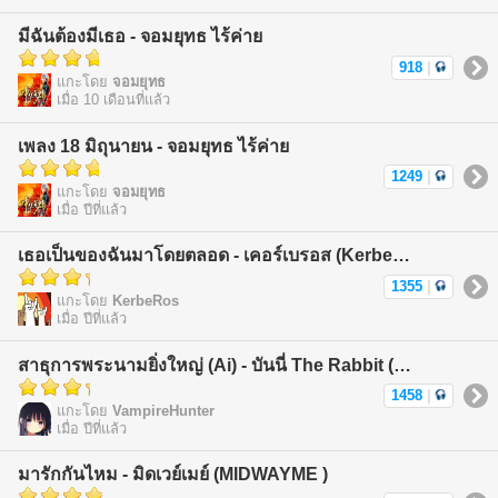
มีฉันต้องมีเธอ - จอมยุทธ ไร้ค่าย
918
|
แกะโดย
จอมยุทธ
เมื่อ 10 เดือนที่แล้ว
เพลง 18 มิถุนายน - จอมยุทธ ไร้ค่าย
1249
|
แกะโดย
จอมยุทธ
เมื่อ ปีที่แล้ว
เธอเป็นของฉันมาโดยตลอด - เคอร์เบรอส (KerbeRos)
1355
|
แกะโดย
KerbeRos
เมื่อ ปีที่แล้ว
สาธุการพระนามยิ่งใหญ่ (Ai) - บันนี่ The Rabbit (Bunny The Rabbit)
1458
|
แกะโดย
VampireHunter
เมื่อ ปีที่แล้ว
มารักกันไหม - มิดเวย์เมย์ (MIDWAYME )