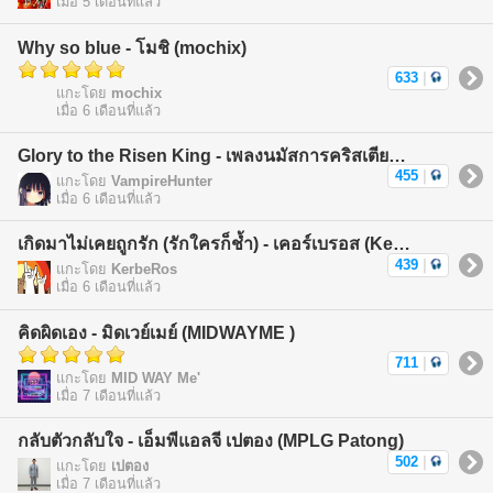
เมื่อ 5 เดือนที่แล้ว
Why so blue - โมชิ (mochix)
633
|
แกะโดย
mochix
เมื่อ 6 เดือนที่แล้ว
Glory to the Risen King - เพลงนมัสการคริสเตียน (Worship Song)
455
|
แกะโดย
VampireHunter
เมื่อ 6 เดือนที่แล้ว
เกิดมาไม่เคยถูกรัก (รักใครก็ช้ำ) - เคอร์เบรอส (KerBeRos)
439
|
แกะโดย
KerbeRos
เมื่อ 6 เดือนที่แล้ว
คิดผิดเอง - มิดเวย์เมย์ (MIDWAYME )
711
|
แกะโดย
MID WAY Me'
เมื่อ 7 เดือนที่แล้ว
กลับตัวกลับใจ - เอ็มพีแอลจี เปตอง (MPLG Patong)
502
|
แกะโดย
เปตอง
เมื่อ 7 เดือนที่แล้ว