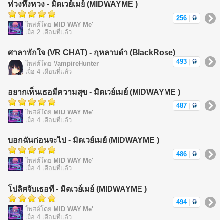
ห่วงหึงหวง - มิดเวย์เมย์ (MIDWAYME )
256
|
โพสต์โดย
MID WAY Me'
เมื่อ 2 เดือนที่แล้ว
ศาลาพักใจ (VR CHAT) - กุหลาบดำ (BlackRose)
493
|
โพสต์โดย
VampireHunter
เมื่อ 4 เดือนที่แล้ว
อยากเห็นเธอมีความสุข - มิดเวย์เมย์ (MIDWAYME )
487
|
โพสต์โดย
MID WAY Me'
เมื่อ 4 เดือนที่แล้ว
บอกฉันก่อนจะไป - มิดเวย์เมย์ (MIDWAYME )
486
|
โพสต์โดย
MID WAY Me'
เมื่อ 4 เดือนที่แล้ว
โปลิศจับเธอที - มิดเวย์เมย์ (MIDWAYME )
494
|
โพสต์โดย
MID WAY Me'
เมื่อ 4 เดือนที่แล้ว