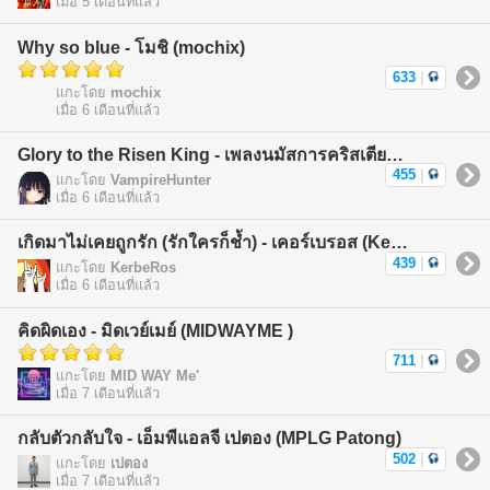
เมื่อ 5 เดือนที่แล้ว
Why so blue - โมชิ (mochix)
633
|
แกะโดย
mochix
เมื่อ 6 เดือนที่แล้ว
Glory to the Risen King - เพลงนมัสการคริสเตียน (Worship Song)
455
|
แกะโดย
VampireHunter
เมื่อ 6 เดือนที่แล้ว
เกิดมาไม่เคยถูกรัก (รักใครก็ช้ำ) - เคอร์เบรอส (KerBeRos)
439
|
แกะโดย
KerbeRos
เมื่อ 6 เดือนที่แล้ว
คิดผิดเอง - มิดเวย์เมย์ (MIDWAYME )
711
|
แกะโดย
MID WAY Me'
เมื่อ 7 เดือนที่แล้ว
กลับตัวกลับใจ - เอ็มพีแอลจี เปตอง (MPLG Patong)
502
|
แกะโดย
เปตอง
เมื่อ 7 เดือนที่แล้ว