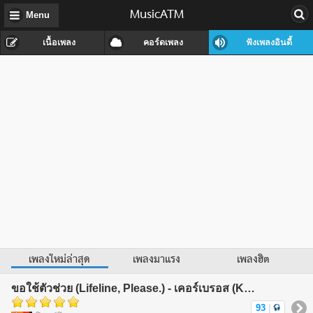
MusicATM
Menu
เนื้อเพลง
คอร์ดเพลง
ฟังเพลงอินดี้
เพลงใหม่ล่าสุด
เพลงมาแรง
เพลงฮิต
ขอใช้ตัวช่วย (Lifeline, Please.) - เคอร์เบรอส (KerBeRos)
93
|