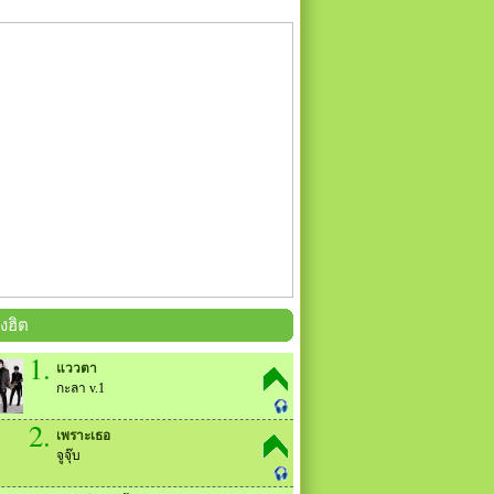
งฮิต
1.
แววตา
กะลา v.1
2.
เพราะเธอ
จูจุ๊บ