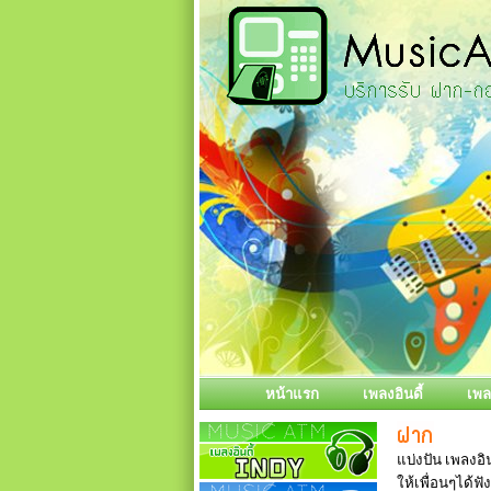
หน้าแรก
เพลงอินดี้
เพ
แบ่งปัน เพลงอิน
ให้เพื่อนๆได้ฟั