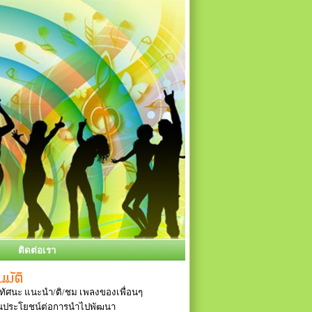
ติดต่อเรา
ัศนะ แนะนำ/ติ/ชม เพลงของเพื่อนๆ
ป็นประโยชน์ต่อการนำไปพัฒนา