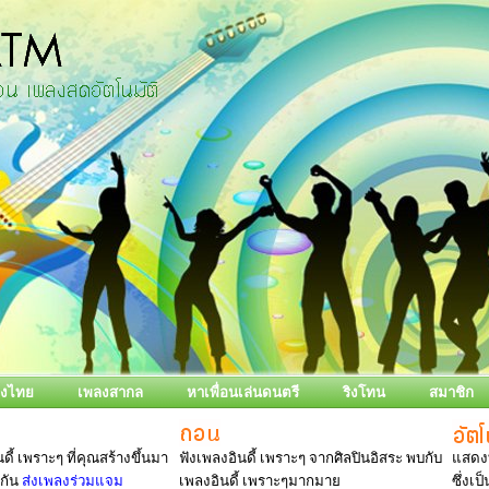
ลงไทย
เพลงสากล
หาเพื่อนเล่นดนตรี
ริงโทน
สมาชิก
ดี้ เพราะๆ ที่คุณสร้างขึ้นมา
ฟังเพลงอินดี้ เพราะๆ จากศิลปินอิสระ พบกับ
แสดงท
งกัน
ส่งเพลงร่วมแจม
เพลงอินดี้ เพราะๆมากมาย
ซึ่งเ