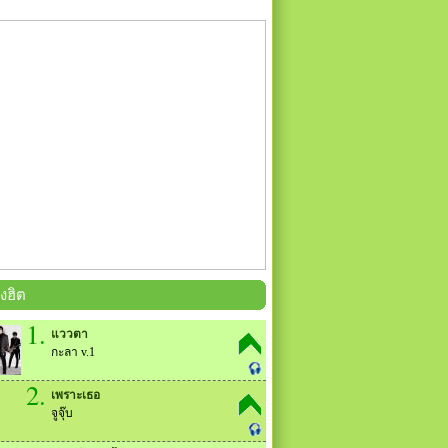
งฮิต
1.
แววตา
กะลา v.1
2.
เพราะเธอ
จูจุ๊บ