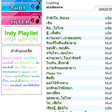
Loading
madmeow
เพลงล่าส
กำลังใจ...ฉันเอง
แม้ด
เขิน
แม้ด
ฝัน....ไม่ไกล
แม้ด
สู้...เพื่อฝัน
แม้ด
ความเหงา...เราสอง(RM)
Mad
รักแท้ในคืนเดียวดาย
Mad
ขอบฟ้า...ขอบฝัน
Mad
คำค้นยอดฮิต
หวั่นไหว...อ่อนไหว
Mad
musicatm
ความเหงา...ในเงาจันทร์
Mad
เพลงใต้ดิน
โกงกิน...สิ้นชาติ
Mad
เพลงอินดี้
เพลงใต้ดินเพราะๆ
ฟัง
เพลงอินดี้
เพลง ใต้ดิน เพราะ ๆ
ความรักของปลาดาว
Mad
เพลงของสองเรา suspect
นาคา
Happy Sea
Mad
ราชัยยัน
เพลงอินดี้ใหม่ๆ
เพลงอิน
คิดถึง
Mad
ดี้ใหม่
เพลงอินดี้เพราะๆ
ฟังเพลง
ดอกไม้ข้างทาง
Mad
ใต้ดิน
เพลงอินเดี
เพลงใต้ดินใหม่
อกหักอะไรนักหนา
Mad
เพลงใต้ดินเพราะ
จุดเปลี่ยน
Mad
จุดหมาย...ไม่ไกล
Mad
ไม่...เสียใจ
Mad
เรียนรู้...สู้ต่อไป
แม้ด