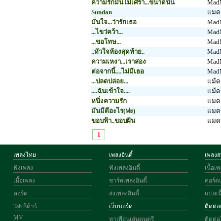
ความรักมันไม่เศร้า...ขนาดนั้น
Mad
Sundan
แมดม
มั่นใจ...ว่ารักเธอ
Mad
...ไขว่คว้า...
Mad
...ขอโทษ...
Mad
..หัวใจห้องสุดท้าย..
Mad
ความเหงา...เราสอง
Mad
ต่อจากนี้....ไม่มีเธอ
Mad
...ปลดปล่อย...
แม้ด
....ฉันเข้าใจ....
แม้ด
หนึ่งความรัก
แมดม
มันมีดีอะไร(ฟะ)
แมดม
ขอบฟ้า..ขอบฝัน
แมดม
1
เพลงไทย
เพลงอินดี้
เพลง
ฟังเพลง
ฟังเพลงอินดี้
เนื้อ
เนื้อเพลง
ชาร์ทเพลงอินดี้
คอร์ด
คอร์ด
ส่งเพลงอินดี้
แปลเน
Tab กีต้าร์
เว็บบอร์ด
ติดต่อ
MV
หาเพื่อนเล่นดนตรี
ติดต่