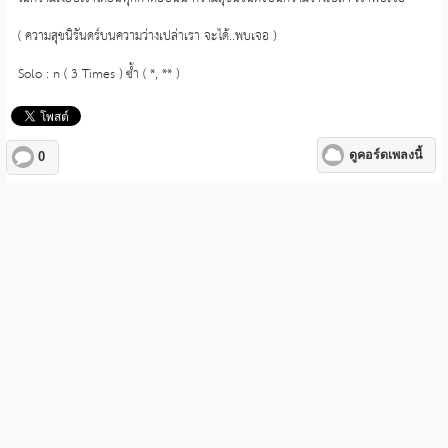
( ความสุขนิรันดร์บนความว่างเปล่าเรา จะได้..พบเจอ )
Solo : n ( 3 Times ) ซ้ำ ( *, ** )
ดูคอร์ดเพลงนี้
0