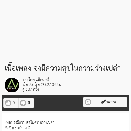
เนื้อเพลง จงมีความสุขในความว่างเปล่า
แกะโดย แม็กมาลี
เมื่อ 25 มิ.ย.2569,10:44น.
ดู 187 ครั้ง
ดูเป็นภาพ
0
0
เพลง จงมีความสุขในความว่างเปล่า
ศิลปิน : แม็ก มาลี