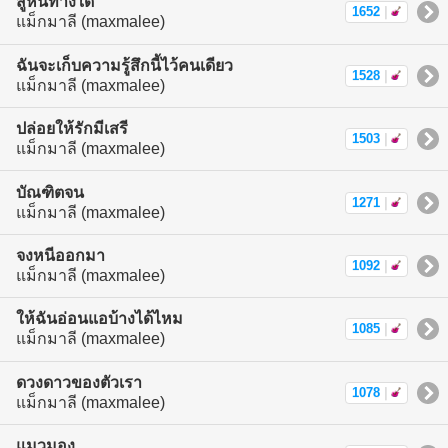
สู่หนทางใด
1652
|
แม็กมาลี (maxmalee)
ฉันจะเก็บความรู้สึกนี้ไว้คนเดียว
1528
|
แม็กมาลี (maxmalee)
ปล่อยให้รักมีเสรี
1503
|
แม็กมาลี (maxmalee)
บัณฑิตจน
1271
|
แม็กมาลี (maxmalee)
จงหนีออกมา
1092
|
แม็กมาลี (maxmalee)
ให้ฉันอ่อนแอบ้างได้ไหม
1085
|
แม็กมาลี (maxmalee)
ดวงดาวของตัวเรา
1078
|
แม็กมาลี (maxmalee)
แมวมอง