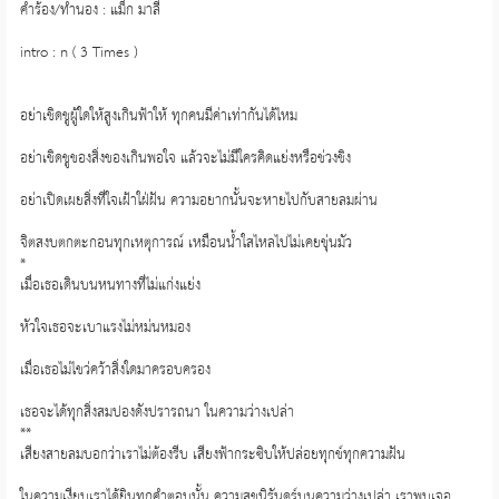
คำร้อง/ทำนอง : แม็ก มาลี
intro : n ( 3 Times )
อย่าเชิดชูผู้ใดให้สูงเกินฟ้าให้ ทุกคนมีค่าเท่ากันได้ไหม
อย่าเชิดชูของสิ่งของเกินพอใจ แล้วจะไม่มีใครคิดแย่งหรือช่วงชิง
อย่าเปิดเผยสิ่งที่ใจเฝ้าใฝ่ฝัน ความอยากนั้นจะหายไปกับสายลมผ่าน
จิตสงบตกตะกอนทุกเหตุการณ์ เหมือนน้ำใสไหลไปไม่เคยขุ่นมัว
*
เมื่อเธอเดินบนหนทางที่ไม่แก่งแย่ง
หัวใจเธอจะเบาแรงไม่หม่นหมอง
เมื่อเธอไม่ไขว่คว้าสิ่งใดมาครอบครอง
เธอจะได้ทุกสิ่งสมปองดังปรารถนา ในความว่างเปล่า
**
เสียงสายลมบอกว่าเราไม่ต้องรีบ เสียงฟ้ากระซิบให้ปล่อยทุกข์ทุกความฝัน
ในความเงียบเราได้ยินทุกคำตอบนั้น ความสุขนิรันดร์บนความว่างเปล่า เราพบเจอ