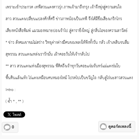
เพราะเข้าประกวด เทพีสวนแตงดาวรุ่ง ภาพเจ้ามาถึงกรุง เจ้าจึงพุ่งสู่ความสนใจ
สาว สวนแตงเปลี่ยนแปลงศักดิ์ศรี ข่าวภาพน้องเป็นเทพี จึงได้มีชื่อเสียงเกริกไกร
เสียงหนังสือพิมพ์ แมวมองหมายปองเจ้าไป สู่ดารายิ่งใหญ่ สู่กลิ่นไอของความลาวัลย์
* ข่าว สังคมเขาชมไม่สร่าง วิทยุต่างต่างมีคนขอเพลงให้ฟังทั้งวัน กลัว เจ้าเพลินจนลืม
สุพรรณ สวนแตงแหล่งเรารักมั่น เฝ้าคอยวันให้เจ้ากลับไป
** สาว สวนแตงแห่งเมืองสุพรรณ พี่คิดถึงเจ้าทุกวันคอยแจ่มจันทร์แม่แตงร่มใบ
พื้นดินแล้งแห้ง ไร่แตงเหมือนคนหมองไหม้ โปรดไปเป็นขวัญใจ กลับสู่ไร่นะสาวสวนแตง
Intro :
( ซ้ำ * , ** )
ดูคอร์ดเพลงนี้
0