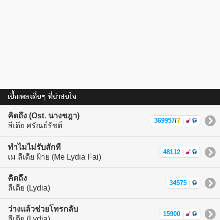
เนื้อเพลงอื่นๆ ที่น่าสนใจ
คิดถึง (Ost. นางชฎา)
369957
/
7
|
ลีเดีย ศรัณย์รัชต์
ทำไมไม่รับสักที
48112
|
เม ลีเดีย ฝ้าย (Me Lydia Fai)
คิดถึง
34575
|
ลีเดีย (Lydia)
ว่างแล้วช่วยโทรกลับ
15900
|
ลีเดีย (Lydia)