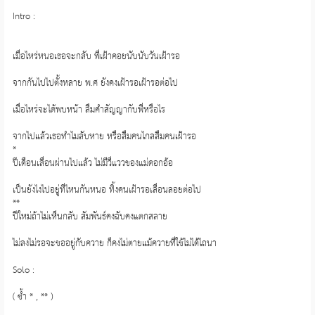
Intro :
เมื่อไหร่หนอเธอจะกลับ พี่เฝ้าคอยนับนับวันเฝ้ารอ
จากกันไปไปตั้งหลาย พ.ศ ยังคงเฝ้ารอเฝ้ารอต่อไป
เมื่อไหร่จะได้พบหน้า ลืมคำสัญญากับพี่หรือไร
จากไปแล้วเธอทำไมลับหาย หรือลืมคนไกลลืมคนเฝ้ารอ
*
ปีเดือนเลื่อนผ่านไปแล้ว ไม่มีวี่แววของแม่ดอกอ้อ
เป็นยังไงไปอยู่ที่ไหนกันหนอ ทิ้งคนเฝ้ารอเลื่อนลอยต่อไป
**
ปีใหม่ถ้าไม่เห็นกลับ สัมพันธ์คงฉับคงแตกสลาย
ไม่ลงไม่รอจะขออยู่กับควาย ก็คงไม่ตายแม้ควายที่ใช้ไม่ได้ไถนา
Solo :
( ซ้ำ * , ** )