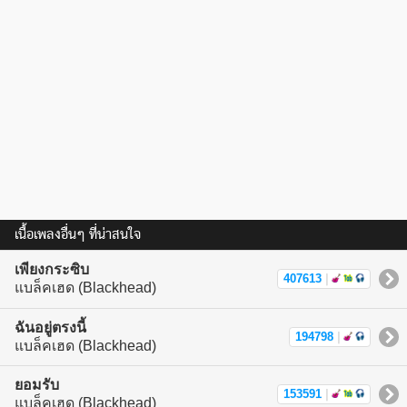
เนื้อเพลงอื่นๆ ที่น่าสนใจ
เพียงกระซิบ
407613
|
แบล็คเฮด (Blackhead)
ฉันอยู่ตรงนี้
194798
|
แบล็คเฮด (Blackhead)
ยอมรับ
153591
|
แบล็คเฮด (Blackhead)