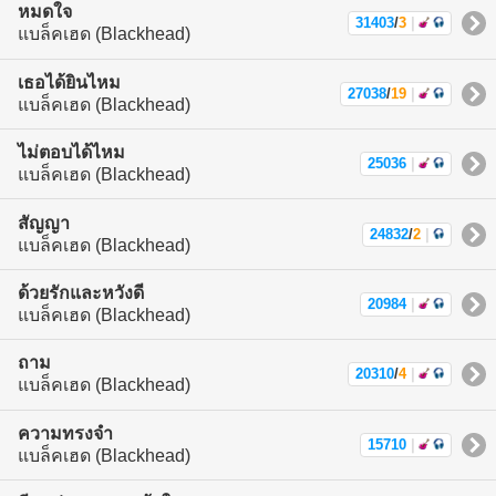
หมดใจ
31403
/
3
|
แบล็คเฮด (Blackhead)
เธอได้ยินไหม
27038
/
19
|
แบล็คเฮด (Blackhead)
ไม่ตอบได้ไหม
25036
|
แบล็คเฮด (Blackhead)
สัญญา
24832
/
2
|
แบล็คเฮด (Blackhead)
ด้วยรักและหวังดี
20984
|
แบล็คเฮด (Blackhead)
ถาม
20310
/
4
|
แบล็คเฮด (Blackhead)
ความทรงจำ
15710
|
แบล็คเฮด (Blackhead)