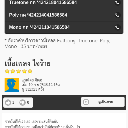
Truetone กด *424218041586584
Poly กด *424214041586584
Mono กด *424211041586584
* อัตราค่าบริการดาวน์โหลด Fullsong, Truetone, Poly,
Mono : 35 บาท/เพลง
เนื้อเพลง ใจร้าย
แกะโดย จ๊ะเอ๋
เมื่อ 10 ก.ย.2548,14:16น.
ดู 112321 ครั้ง
ดูเป็นภาพ
3
0
จากวันที่ได้เจอเธอ เธอช่างแสนดีกับฉัน
จากวันที่ได้เจอเธอ เหมือนว่าฉันได้เจอกับนางในฝัน...โว..