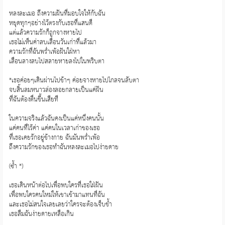
หลงละเมอ ถึงความฝันที่มอบใจให้กับฉัน
หยุดทุกๆอย่างไว้ตรงกับเธอที่แสนดี
แต่แล้วความรักก็ถูกจางหายไป
เธอไม่เห็นค่าลบเลือนวันเก่าที่แล้วมา
ความรักที่ฉันพร่ำเพ้อฝันใฝ่หา
เลือนลางลบไปสลายหายลงไปในพริบตา
*เธอค่อยๆเดินผ่านไปช้าๆ ค่อยจางหายไปไกลจนลับตา
จบสิ้นลมหนาวล่องลอยกลายเป็นแค่ฝัน
ที่ฉันต้องตื่นขึ้นเสียที
ในความจริงแล้วฉันคงเป็นแค่หนึ่งคนนั้น
แค่คนที่ไร้ค่า แค่คนในเวลาเก่าของเธอ
ที่เธอเคยรักอยู่ข้างกาย ฉันมันพร่ำเพ้อ
ถึงความรักของเธอทำฉันหลงละเมอไปง่ายดาย
(ซ้ำ *)
เธอเดินหน้าต่อไปเพื่อพบใครที่เธอใฝ่ฝัน
เพื่อพบใครคนใหม่ให้เขาเข้ามาแทนที่ฉัน
และเธอไม่สนใจเลยเลยว่าใครจะต้องเจ็บช้ำ
เธอลืมฉันง่ายดายเหลือเกิน