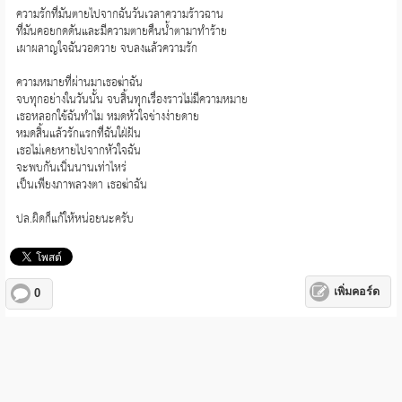
ความรักที่มันตายไปจากฉันวันเวลาความร้าวฉาน
ที่มันคอยกดดันและมีความตายคืนน้ำตามาทำร้าย
เผาผลาญใจฉันวอดวาย จบลงแล้วความรัก
ความหมายที่ผ่านมาเธอฆ่าฉัน
จบทุกอย่างในวันนั้น จบสิ้นทุกเรื่องราวไม่มีความหมาย
เธอหลอกใช้ฉันทำไม หมดหัวใจช่างง่ายดาย
หมดสิ้นแล้วรักแรกที่ฉันใฝ่ฝัน
เธอไม่เคยหายไปจากหัวใจฉัน
จะพบกันเนิ่นนานเท่าไหร่
เป็นเพียงภาพลวงตา เธอฆ่าฉัน
ปล.ผิดก็แก้ให้หน่อยนะครับ
เพิ่มคอร์ด
0