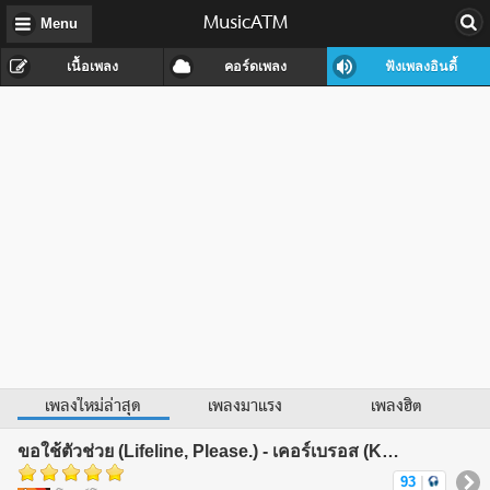
MusicATM
Menu
เนื้อเพลง
คอร์ดเพลง
ฟังเพลงอินดี้
เพลงใหม่ล่าสุด
เพลงมาแรง
เพลงฮิต
ขอใช้ตัวช่วย (Lifeline, Please.) - เคอร์เบรอส (KerBeRos)
93
|