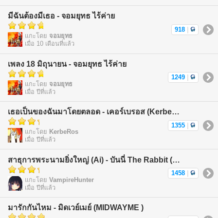
มีฉันต้องมีเธอ - จอมยุทธ ไร้ค่าย
918
|
แกะโดย
จอมยุทธ
เมื่อ 10 เดือนที่แล้ว
เพลง 18 มิถุนายน - จอมยุทธ ไร้ค่าย
1249
|
แกะโดย
จอมยุทธ
เมื่อ ปีที่แล้ว
เธอเป็นของฉันมาโดยตลอด - เคอร์เบรอส (KerbeRos)
1355
|
แกะโดย
KerbeRos
เมื่อ ปีที่แล้ว
สาธุการพระนามยิ่งใหญ่ (Ai) - บันนี่ The Rabbit (Bunny The Rabbit)
1458
|
แกะโดย
VampireHunter
เมื่อ ปีที่แล้ว
มารักกันไหม - มิดเวย์เมย์ (MIDWAYME )