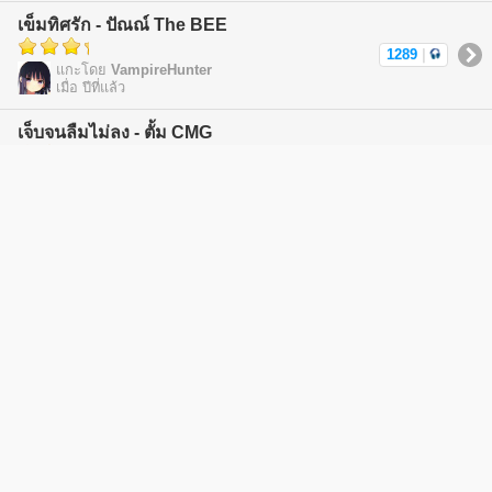
เข็มทิศรัก - ปัณณ์ The BEE
1289
|
แกะโดย
VampireHunter
เมื่อ ปีที่แล้ว
เจ็บจนลืมไม่ลง - ตั้ม CMG
1284
|
แกะโดย
VampireHunter
เมื่อ ปีที่แล้ว
รักแล้วยังไง - จ๋า The Bee
1255
|
แกะโดย
VampireHunter
เมื่อ ปีที่แล้ว
เปล่งแสงความฝัน (Off Vacal) - เจน
1200
|
แกะโดย
VampireHunter
เมื่อ ปีที่แล้ว
เปล่งแสงความฝัน EP 1 - เจน
1080
|