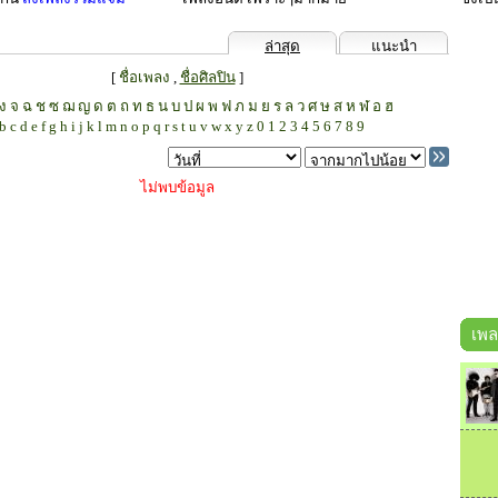
ล่าสุด
แนะนำ
[
ชื่อเพลง
,
ชื่อศิลปิน
]
ง
จ
ฉ
ช
ซ
ฌ
ญ
ด
ต
ถ
ท
ธ
น
บ
ป
ผ
พ
ฟ
ภ
ม
ย
ร
ล
ว
ศ
ษ
ส
ห
ฬ
อ
ฮ
b
c
d
e
f
g
h
i
j
k
l
m
n
o
p
q
r
s
t
u
v
w
x
y
z
0
1
2
3
4
5
6
7
8
9
ไม่พบข้อมูล
เพล