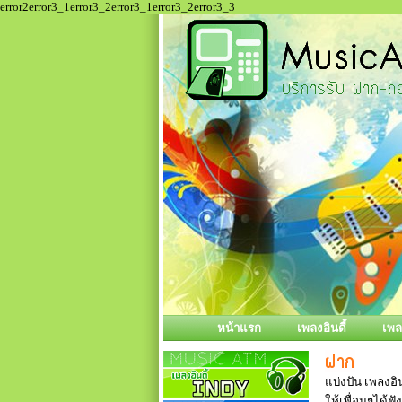
error2error3_1error3_2error3_1error3_2error3_3
หน้าแรก
เพลงอินดี้
เพ
แบ่งปัน เพลงอิน
ให้เพื่อนๆได้ฟั