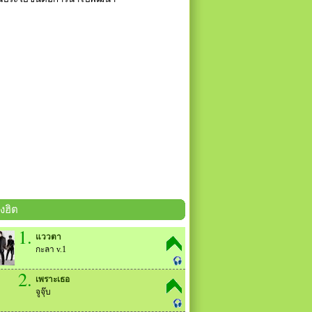
งฮิต
1.
แววตา
กะลา v.1
2.
เพราะเธอ
จูจุ๊บ