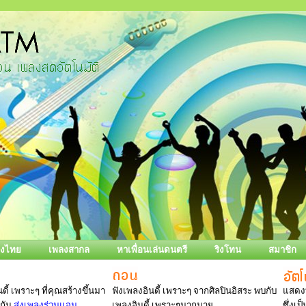
ลงไทย
เพลงสากล
หาเพื่อนเล่นดนตรี
ริงโทน
สมาชิก
ดี้ เพราะๆ ที่คุณสร้างขึ้นมา
ฟังเพลงอินดี้ เพราะๆ จากศิลปินอิสระ พบกับ
แสดงท
งกัน
ส่งเพลงร่วมแจม
เพลงอินดี้ เพราะๆมากมาย
ซึ่งเ