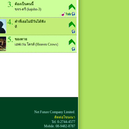
3.
ต้องเป็นคนนี้
ขจร-ตรี (kajohn-3)
4.
คำที่เธอไม่มีวันได้ฟัง
ที
5.
ของตาย
เฮฟเว่น โครส์ (Heaven Crows)
Net Future Company Limited.
ติดต่อโฆษณา
Tel. 0-2744-4577
Mobile. 08-9482-8787