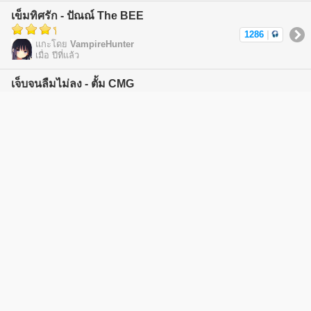
เข็มทิศรัก - ปัณณ์ The BEE
1286
|
แกะโดย
VampireHunter
เมื่อ ปีที่แล้ว
เจ็บจนลืมไม่ลง - ตั้ม CMG
1281
|
แกะโดย
VampireHunter
เมื่อ ปีที่แล้ว
รักแล้วยังไง - จ๋า The Bee
1254
|
แกะโดย
VampireHunter
เมื่อ ปีที่แล้ว
เปล่งแสงความฝัน (Off Vacal) - เจน
1199
|
แกะโดย
VampireHunter
เมื่อ ปีที่แล้ว
เปล่งแสงความฝัน EP 1 - เจน
1079
|