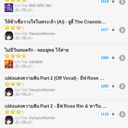
1519
|
แกะโดย
MID WAY Me'
เมื่อ ปีที่แล้ว
ให้ข้าเชื่อวางใจในพระเจ้า (Ai) - จูลี่ The Cranston (Julie The Cranston)
1477
|
แกะโดย
VampireHunter
เมื่อ ปีที่แล้ว
ไม่มีวันหมดรัก - จอมยุทธ ไร้ค่าย
1084
|
แกะโดย
จอมยุทธ
เมื่อ ปีที่แล้ว
เปล่งแสงความฝัน Part 2 (Off Vocal) - อีฟ Rose Rin & พาวิน รัตนะเศวตกุล
1202
|
แกะโดย
VampireHunter
เมื่อ ปีที่แล้ว
เปล่งแสงความฝัน Part 2 - อีฟ Rose Rin & พาวิน รัตนะเศวตกุล
1110
|
แกะโดย
VampireHunter
เมื่อ ปีที่แล้ว