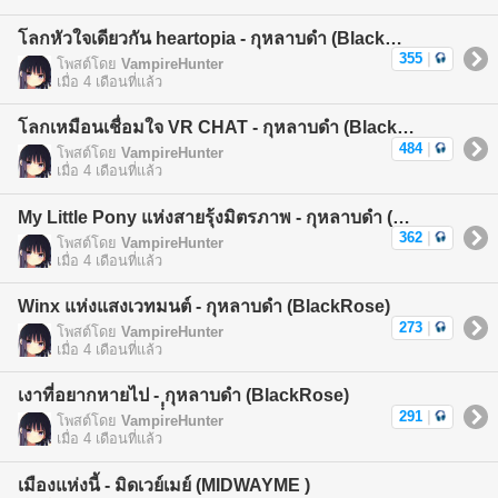
โลกหัวใจเดียวกัน heartopia - กุหลาบดำ (BlackRose)
355
|
โพสต์โดย
VampireHunter
เมื่อ 4 เดือนที่แล้ว
โลกเหมือนเชื่อมใจ VR CHAT - กุหลาบดำ (BlackRose)
484
|
โพสต์โดย
VampireHunter
เมื่อ 4 เดือนที่แล้ว
My Little Pony แห่งสายรุ้งมิตรภาพ - กุหลาบดำ (BlackRose)
362
|
โพสต์โดย
VampireHunter
เมื่อ 4 เดือนที่แล้ว
Winx แห่งแสงเวทมนต์ - กุหลาบดำ (BlackRose)
273
|
โพสต์โดย
VampireHunter
เมื่อ 4 เดือนที่แล้ว
เงาที่อยากหายไป - ฺฺฺกุหลาบดำ (BlackRose)
291
|
โพสต์โดย
VampireHunter
เมื่อ 4 เดือนที่แล้ว
เมืองแห่งนี้ - มิดเวย์เมย์ (MIDWAYME )