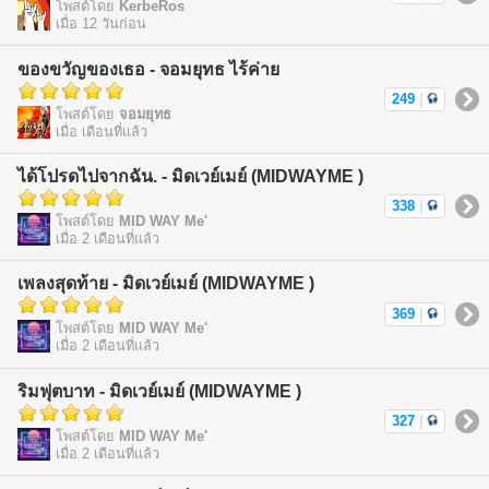
โพสต์โดย
KerbeRos
เมื่อ 12 วันก่อน
ของขวัญของเธอ - จอมยุทธ ไร้ค่าย
249
|
โพสต์โดย
จอมยุทธ
เมื่อ เดือนที่แล้ว
ได้โปรดไปจากฉัน. - มิดเวย์เมย์ (MIDWAYME )
338
|
โพสต์โดย
MID WAY Me'
เมื่อ 2 เดือนที่แล้ว
เพลงสุดท้าย - มิดเวย์เมย์ (MIDWAYME )
369
|
โพสต์โดย
MID WAY Me'
เมื่อ 2 เดือนที่แล้ว
ริมฟุตบาท - มิดเวย์เมย์ (MIDWAYME )
327
|
โพสต์โดย
MID WAY Me'
เมื่อ 2 เดือนที่แล้ว