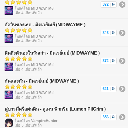
372
|
โพสต์โดย
MID WAY Me'
เมื่อ 4 เดือนที่แล้ว
อัศวินของเธอ - มิดเวย์เมย์ (MIDWAYME )
346
|
โพสต์โดย
MID WAY Me'
เมื่อ 4 เดือนที่แล้ว
คิดถึงตัวเองในวันเก่า - มิดเวย์เมย์ (MIDWAYME )
372
|
โพสต์โดย
MID WAY Me'
เมื่อ 4 เดือนที่แล้ว
กันและกัน - มิดเวย์เมย์ (MIDWAYME )
621
|
โพสต์โดย
MID WAY Me'
เมื่อ 4 เดือนที่แล้ว
คู่บารมีศรีแผ่นดิน - ลูเมน พิวกริม (Lumen PilGrim )
356
|
โพสต์โดย
VampireHunter
เมื่อ 5 เดือนที่แล้ว