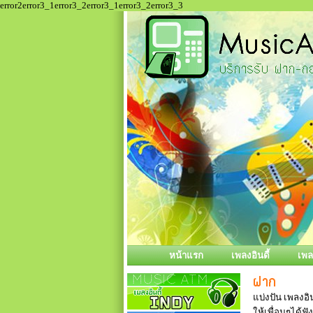
error2error3_1error3_2error3_1error3_2error3_3
หน้าแรก
เพลงอินดี้
เพ
แบ่งปัน เพลงอิน
ให้เพื่อนๆได้ฟั