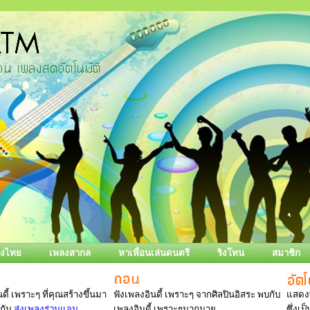
ลงไทย
เพลงสากล
หาเพื่อนเล่นดนตรี
ริงโทน
สมาชิก
ดี้ เพราะๆ ที่คุณสร้างขึ้นมา
ฟังเพลงอินดี้ เพราะๆ จากศิลปินอิสระ พบกับ
แสดงท
งกัน
ส่งเพลงร่วมแจม
เพลงอินดี้ เพราะๆมากมาย
ซึ่งเ