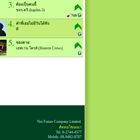
3.
ต้องเป็นคนนี้
ขจร-ตรี (kajohn-3)
4.
คำที่เธอไม่มีวันได้ฟัง
ที
5.
ของตาย
เฮฟเว่น โครส์ (Heaven Crows)
Net Future Company Limited.
ติดต่อโฆษณา
Tel. 0-2744-4577
Mobile. 08-9482-8787