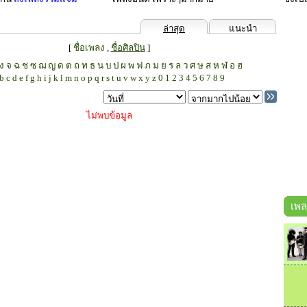
ล่าสุด
แนะนำ
[
ชื่อเพลง
,
ชื่อศิลปิน
]
ง
จ
ฉ
ช
ซ
ฌ
ญ
ด
ต
ถ
ท
ธ
น
บ
ป
ผ
พ
ฟ
ภ
ม
ย
ร
ล
ว
ศ
ษ
ส
ห
ฬ
อ
ฮ
b
c
d
e
f
g
h
i
j
k
l
m
n
o
p
q
r
s
t
u
v
w
x
y
z
0
1
2
3
4
5
6
7
8
9
ไม่พบข้อมูล
เพล