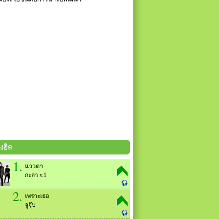
งฮิต
1.
แววตา
กะลา v.1
2.
เพราะเธอ
จูจุ๊บ