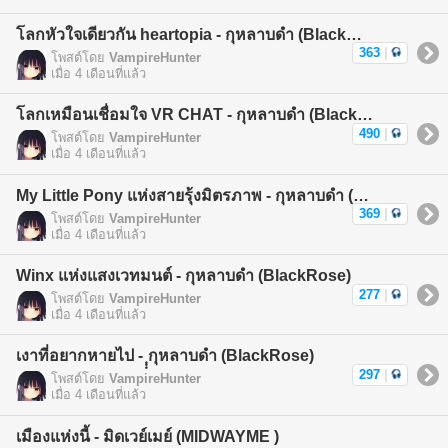
โลกหัวใจเดียวกัน heartopia - กุหลาบดำ (BlackRose)
363
|
โพสต์โดย
VampireHunter
เมื่อ 4 เดือนที่แล้ว
โลกเหมือนเชื่อมใจ VR CHAT - กุหลาบดำ (BlackRose)
490
|
โพสต์โดย
VampireHunter
เมื่อ 4 เดือนที่แล้ว
My Little Pony แห่งสายรุ้งมิตรภาพ - กุหลาบดำ (BlackRose)
369
|
โพสต์โดย
VampireHunter
เมื่อ 4 เดือนที่แล้ว
Winx แห่งแสงเวทมนต์ - กุหลาบดำ (BlackRose)
277
|
โพสต์โดย
VampireHunter
เมื่อ 4 เดือนที่แล้ว
เงาที่อยากหายไป - ฺฺฺกุหลาบดำ (BlackRose)
297
|
โพสต์โดย
VampireHunter
เมื่อ 4 เดือนที่แล้ว
เมืองแห่งนี้ - มิดเวย์เมย์ (MIDWAYME )