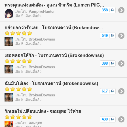
พระคุณแห่งแผ่นดิน - ลูเมน พิวกริม (Lumen PilGrim )
358
|
แกะโดย
VampireHunter
เมื่อ 5 เดือนที่แล้ว
อย่าบอกว่ารักเลย - โบรกเกนดาวน์ (Brokendownss)
549
|
แกะโดย
BrokenDownss
เมื่อ 5 เดือนที่แล้ว
เธอหลอกให้รัก - โบรกเกนดาวน์ (Brokendownss)
398
|
แกะโดย
BrokenDownss
เมื่อ 5 เดือนที่แล้ว
ฉันมันโง่เอง - โบรกเกนดาวน์ (Brokendownss)
617
|
แกะโดย
BrokenDownss
เมื่อ 5 เดือนที่แล้ว
รักเธอไม่เปลี่ยนแปลง - จอมยุทธ ไร้ค่าย
430
|
แกะโดย
จอมยุทธ