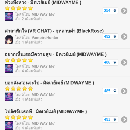
ห่วงหึงหวง - มิดเวย์เมย์ (MIDWAYME )
254
|
โพสต์โดย
MID WAY Me'
เมื่อ 2 เดือนที่แล้ว
ศาลาพักใจ (VR CHAT) - กุหลาบดำ (BlackRose)
492
|
โพสต์โดย
VampireHunter
เมื่อ 4 เดือนที่แล้ว
อยากเห็นเธอมีความสุข - มิดเวย์เมย์ (MIDWAYME )
486
|
โพสต์โดย
MID WAY Me'
เมื่อ 4 เดือนที่แล้ว
บอกฉันก่อนจะไป - มิดเวย์เมย์ (MIDWAYME )
485
|
โพสต์โดย
MID WAY Me'
เมื่อ 4 เดือนที่แล้ว
โปลิศจับเธอที - มิดเวย์เมย์ (MIDWAYME )
493
|
โพสต์โดย
MID WAY Me'
เมื่อ 4 เดือนที่แล้ว