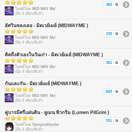
360
|
โพสต์โดย
MID WAY Me'
เมื่อ 4 เดือนที่แล้ว
อัศวินของเธอ - มิดเวย์เมย์ (MIDWAYME )
339
|
โพสต์โดย
MID WAY Me'
เมื่อ 4 เดือนที่แล้ว
คิดถึงตัวเองในวันเก่า - มิดเวย์เมย์ (MIDWAYME )
361
|
โพสต์โดย
MID WAY Me'
เมื่อ 4 เดือนที่แล้ว
กันและกัน - มิดเวย์เมย์ (MIDWAYME )
609
|
โพสต์โดย
MID WAY Me'
เมื่อ 4 เดือนที่แล้ว
คู่บารมีศรีแผ่นดิน - ลูเมน พิวกริม (Lumen PilGrim )
351
|
โพสต์โดย
VampireHunter
เมื่อ 4 เดือนที่แล้ว