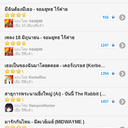
มีฉันต้องมีเธอ - จอมยุทธ ไร้ค่าย
916
|
แกะโดย
จอมยุทธ
เมื่อ 10 เดือนที่แล้ว
เพลง 18 มิถุนายน - จอมยุทธ ไร้ค่าย
1247
|
แกะโดย
จอมยุทธ
เมื่อ ปีที่แล้ว
เธอเป็นของฉันมาโดยตลอด - เคอร์เบรอส (KerbeRos)
1354
|
แกะโดย
KerbeRos
เมื่อ ปีที่แล้ว
สาธุการพระนามยิ่งใหญ่ (Ai) - บันนี่ The Rabbit (Bunny The Rabbit)
1457
|
แกะโดย
VampireHunter
เมื่อ ปีที่แล้ว
มารักกันไหม - มิดเวย์เมย์ (MIDWAYME )