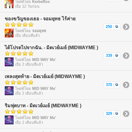
โพสต์โดย
KerbeRos
เมื่อ 12 วันก่อน
ของขวัญของเธอ - จอมยุทธ ไร้ค่าย
250
|
โพสต์โดย
จอมยุทธ
เมื่อ เดือนที่แล้ว
ได้โปรดไปจากฉัน. - มิดเวย์เมย์ (MIDWAYME )
339
|
โพสต์โดย
MID WAY Me'
เมื่อ 2 เดือนที่แล้ว
เพลงสุดท้าย - มิดเวย์เมย์ (MIDWAYME )
370
|
โพสต์โดย
MID WAY Me'
เมื่อ 2 เดือนที่แล้ว
ริมฟุตบาท - มิดเวย์เมย์ (MIDWAYME )
329
|
โพสต์โดย
MID WAY Me'
เมื่อ 2 เดือนที่แล้ว