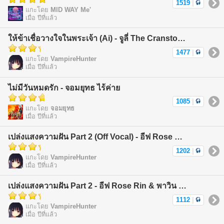
1519
|
แกะโดย
MID WAY Me'
เมื่อ ปีที่แล้ว
ให้ข้าเชื่อวางใจในพระเจ้า (Ai) - จูลี่ The Cranston (Julie The Cranston)
1477
|
แกะโดย
VampireHunter
เมื่อ ปีที่แล้ว
ไม่มีวันหมดรัก - จอมยุทธ ไร้ค่าย
1085
|
แกะโดย
จอมยุทธ
เมื่อ ปีที่แล้ว
เปล่งแสงความฝัน Part 2 (Off Vocal) - อีฟ Rose Rin & พาวิน รัตนะเศวตกุล
1202
|
แกะโดย
VampireHunter
เมื่อ ปีที่แล้ว
เปล่งแสงความฝัน Part 2 - อีฟ Rose Rin & พาวิน รัตนะเศวตกุล
1112
|
แกะโดย
VampireHunter
เมื่อ ปีที่แล้ว