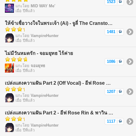
1523
|
แกะโดย
MID WAY Me'
เมื่อ ปีที่แล้ว
ให้ข้าเชื่อวางใจในพระเจ้า (Ai) - จูลี่ The Cranston (Julie The Cranston)
1481
|
แกะโดย
VampireHunter
เมื่อ ปีที่แล้ว
ไม่มีวันหมดรัก - จอมยุทธ ไร้ค่าย
1086
|
แกะโดย
จอมยุทธ
เมื่อ ปีที่แล้ว
เปล่งแสงความฝัน Part 2 (Off Vocal) - อีฟ Rose Rin & พาวิน รัตนะเศวตกุล
1207
|
แกะโดย
VampireHunter
เมื่อ ปีที่แล้ว
เปล่งแสงความฝัน Part 2 - อีฟ Rose Rin & พาวิน รัตนะเศวตกุล
1117
|
แกะโดย
VampireHunter
เมื่อ ปีที่แล้ว