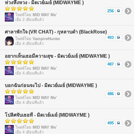
ห่วงหึงหวง - มิดเวย์เมย์ (MIDWAYME )
256
|
โพสต์โดย
MID WAY Me'
เมื่อ 2 เดือนที่แล้ว
ศาลาพักใจ (VR CHAT) - กุหลาบดำ (BlackRose)
493
|
โพสต์โดย
VampireHunter
เมื่อ 4 เดือนที่แล้ว
อยากเห็นเธอมีความสุข - มิดเวย์เมย์ (MIDWAYME )
487
|
โพสต์โดย
MID WAY Me'
เมื่อ 4 เดือนที่แล้ว
บอกฉันก่อนจะไป - มิดเวย์เมย์ (MIDWAYME )
486
|
โพสต์โดย
MID WAY Me'
เมื่อ 4 เดือนที่แล้ว
โปลิศจับเธอที - มิดเวย์เมย์ (MIDWAYME )
495
|
โพสต์โดย
MID WAY Me'
เมื่อ 4 เดือนที่แล้ว