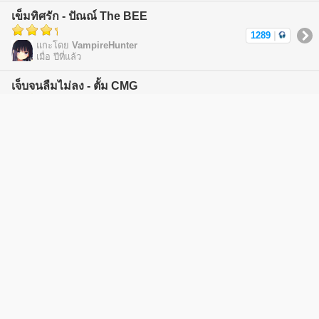
เข็มทิศรัก - ปัณณ์ The BEE
1289
|
แกะโดย
VampireHunter
เมื่อ ปีที่แล้ว
เจ็บจนลืมไม่ลง - ตั้ม CMG
1284
|
แกะโดย
VampireHunter
เมื่อ ปีที่แล้ว
รักแล้วยังไง - จ๋า The Bee
1257
|
แกะโดย
VampireHunter
เมื่อ ปีที่แล้ว
เปล่งแสงความฝัน (Off Vacal) - เจน
1200
|
แกะโดย
VampireHunter
เมื่อ ปีที่แล้ว
เปล่งแสงความฝัน EP 1 - เจน
1080
|