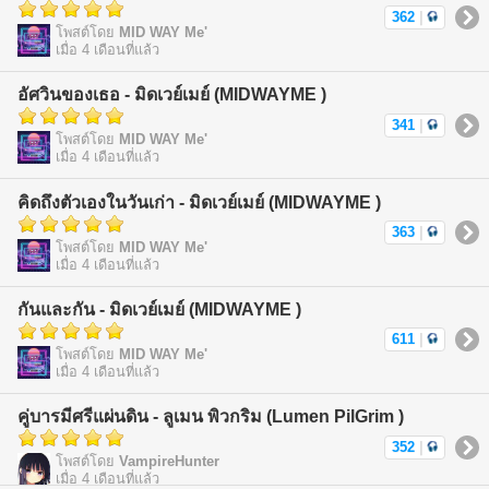
362
|
โพสต์โดย
MID WAY Me'
เมื่อ 4 เดือนที่แล้ว
อัศวินของเธอ - มิดเวย์เมย์ (MIDWAYME )
341
|
โพสต์โดย
MID WAY Me'
เมื่อ 4 เดือนที่แล้ว
คิดถึงตัวเองในวันเก่า - มิดเวย์เมย์ (MIDWAYME )
363
|
โพสต์โดย
MID WAY Me'
เมื่อ 4 เดือนที่แล้ว
กันและกัน - มิดเวย์เมย์ (MIDWAYME )
611
|
โพสต์โดย
MID WAY Me'
เมื่อ 4 เดือนที่แล้ว
คู่บารมีศรีแผ่นดิน - ลูเมน พิวกริม (Lumen PilGrim )
352
|
โพสต์โดย
VampireHunter
เมื่อ 4 เดือนที่แล้ว