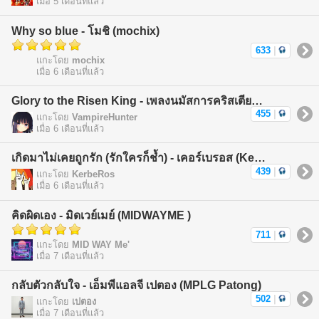
เมื่อ 5 เดือนที่แล้ว
Why so blue - โมชิ (mochix)
633
|
แกะโดย
mochix
เมื่อ 6 เดือนที่แล้ว
Glory to the Risen King - เพลงนมัสการคริสเตียน (Worship Song)
455
|
แกะโดย
VampireHunter
เมื่อ 6 เดือนที่แล้ว
เกิดมาไม่เคยถูกรัก (รักใครก็ช้ำ) - เคอร์เบรอส (KerBeRos)
439
|
แกะโดย
KerbeRos
เมื่อ 6 เดือนที่แล้ว
คิดผิดเอง - มิดเวย์เมย์ (MIDWAYME )
711
|
แกะโดย
MID WAY Me'
เมื่อ 7 เดือนที่แล้ว
กลับตัวกลับใจ - เอ็มพีแอลจี เปตอง (MPLG Patong)
502
|
แกะโดย
เปตอง
เมื่อ 7 เดือนที่แล้ว