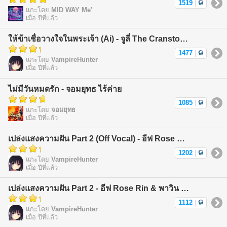
1519
|
แกะโดย
MID WAY Me'
เมื่อ ปีที่แล้ว
ให้ข้าเชื่อวางใจในพระเจ้า (Ai) - จูลี่ The Cranston (Julie The Cranston)
1477
|
แกะโดย
VampireHunter
เมื่อ ปีที่แล้ว
ไม่มีวันหมดรัก - จอมยุทธ ไร้ค่าย
1085
|
แกะโดย
จอมยุทธ
เมื่อ ปีที่แล้ว
เปล่งแสงความฝัน Part 2 (Off Vocal) - อีฟ Rose Rin & พาวิน รัตนะเศวตกุล
1202
|
แกะโดย
VampireHunter
เมื่อ ปีที่แล้ว
เปล่งแสงความฝัน Part 2 - อีฟ Rose Rin & พาวิน รัตนะเศวตกุล
1112
|
แกะโดย
VampireHunter
เมื่อ ปีที่แล้ว