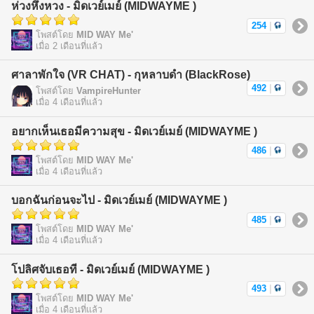
ห่วงหึงหวง - มิดเวย์เมย์ (MIDWAYME )
254
|
โพสต์โดย
MID WAY Me'
เมื่อ 2 เดือนที่แล้ว
ศาลาพักใจ (VR CHAT) - กุหลาบดำ (BlackRose)
492
|
โพสต์โดย
VampireHunter
เมื่อ 4 เดือนที่แล้ว
อยากเห็นเธอมีความสุข - มิดเวย์เมย์ (MIDWAYME )
486
|
โพสต์โดย
MID WAY Me'
เมื่อ 4 เดือนที่แล้ว
บอกฉันก่อนจะไป - มิดเวย์เมย์ (MIDWAYME )
485
|
โพสต์โดย
MID WAY Me'
เมื่อ 4 เดือนที่แล้ว
โปลิศจับเธอที - มิดเวย์เมย์ (MIDWAYME )
493
|
โพสต์โดย
MID WAY Me'
เมื่อ 4 เดือนที่แล้ว