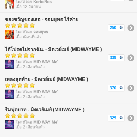
โพสต์โดย
KerbeRos
เมื่อ 12 วันก่อน
ของขวัญของเธอ - จอมยุทธ ไร้ค่าย
250
|
โพสต์โดย
จอมยุทธ
เมื่อ เดือนที่แล้ว
ได้โปรดไปจากฉัน. - มิดเวย์เมย์ (MIDWAYME )
339
|
โพสต์โดย
MID WAY Me'
เมื่อ 2 เดือนที่แล้ว
เพลงสุดท้าย - มิดเวย์เมย์ (MIDWAYME )
370
|
โพสต์โดย
MID WAY Me'
เมื่อ 2 เดือนที่แล้ว
ริมฟุตบาท - มิดเวย์เมย์ (MIDWAYME )
329
|
โพสต์โดย
MID WAY Me'
เมื่อ 2 เดือนที่แล้ว