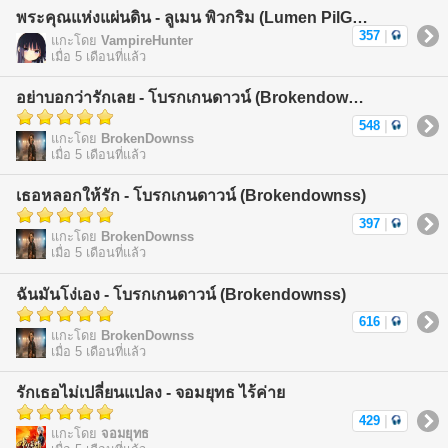
พระคุณแห่งแผ่นดิน - ลูเมน พิวกริม (Lumen PilGrim )
357
|
แกะโดย
VampireHunter
เมื่อ 5 เดือนที่แล้ว
อย่าบอกว่ารักเลย - โบรกเกนดาวน์ (Brokendownss)
548
|
แกะโดย
BrokenDownss
เมื่อ 5 เดือนที่แล้ว
เธอหลอกให้รัก - โบรกเกนดาวน์ (Brokendownss)
397
|
แกะโดย
BrokenDownss
เมื่อ 5 เดือนที่แล้ว
ฉันมันโง่เอง - โบรกเกนดาวน์ (Brokendownss)
616
|
แกะโดย
BrokenDownss
เมื่อ 5 เดือนที่แล้ว
รักเธอไม่เปลี่ยนแปลง - จอมยุทธ ไร้ค่าย
429
|
แกะโดย
จอมยุทธ