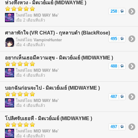
ห่วงหึงหวง - มิดเวย์เมย์ (MIDWAYME )
258
|
โพสต์โดย
MID WAY Me'
เมื่อ 2 เดือนที่แล้ว
ศาลาพักใจ (VR CHAT) - กุหลาบดำ (BlackRose)
495
|
โพสต์โดย
VampireHunter
เมื่อ 4 เดือนที่แล้ว
อยากเห็นเธอมีความสุข - มิดเวย์เมย์ (MIDWAYME )
488
|
โพสต์โดย
MID WAY Me'
เมื่อ 4 เดือนที่แล้ว
บอกฉันก่อนจะไป - มิดเวย์เมย์ (MIDWAYME )
487
|
โพสต์โดย
MID WAY Me'
เมื่อ 4 เดือนที่แล้ว
โปลิศจับเธอที - มิดเวย์เมย์ (MIDWAYME )
497
|
โพสต์โดย
MID WAY Me'
เมื่อ 4 เดือนที่แล้ว