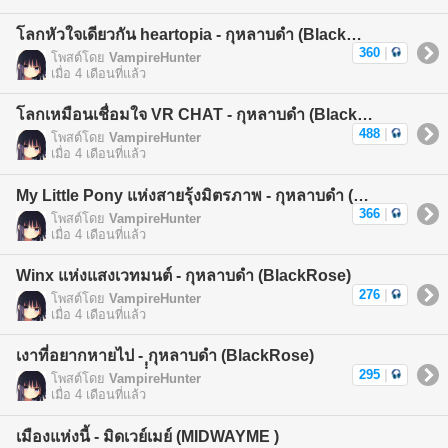
โลกหัวใจเดียวกัน heartopia - กุหลาบดำ (BlackRose)
360
|
โพสต์โดย
VampireHunter
เมื่อ 4 เดือนที่แล้ว
โลกเหมือนเชื่อมใจ VR CHAT - กุหลาบดำ (BlackRose)
488
|
โพสต์โดย
VampireHunter
เมื่อ 4 เดือนที่แล้ว
My Little Pony แห่งสายรุ้งมิตรภาพ - กุหลาบดำ (BlackRose)
366
|
โพสต์โดย
VampireHunter
เมื่อ 4 เดือนที่แล้ว
Winx แห่งแสงเวทมนต์ - กุหลาบดำ (BlackRose)
276
|
โพสต์โดย
VampireHunter
เมื่อ 4 เดือนที่แล้ว
เงาที่อยากหายไป - ฺฺฺกุหลาบดำ (BlackRose)
295
|
โพสต์โดย
VampireHunter
เมื่อ 4 เดือนที่แล้ว
เมืองแห่งนี้ - มิดเวย์เมย์ (MIDWAYME )