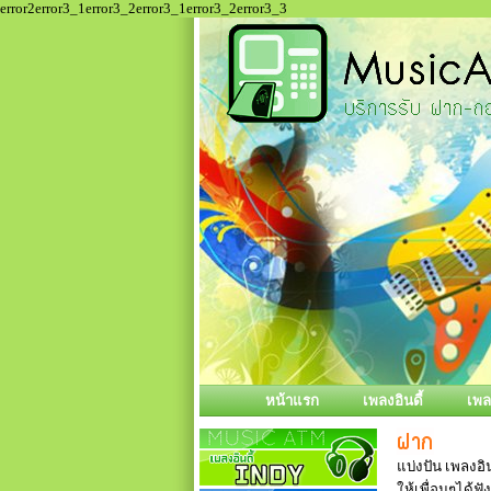
error2error3_1error3_2error3_1error3_2error3_3
หน้าแรก
เพลงอินดี้
เพ
แบ่งปัน เพลงอิน
ให้เพื่อนๆได้ฟั