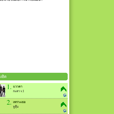
งฮิต
1.
แววตา
กะลา v.1
2.
เพราะเธอ
จูจุ๊บ