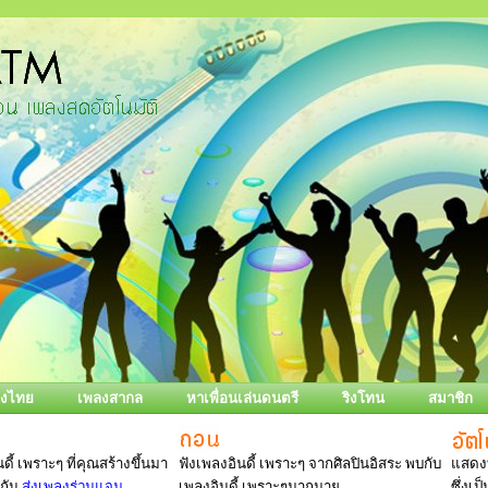
ลงไทย
เพลงสากล
หาเพื่อนเล่นดนตรี
ริงโทน
สมาชิก
ดี้ เพราะๆ ที่คุณสร้างขึ้นมา
ฟังเพลงอินดี้ เพราะๆ จากศิลปินอิสระ พบกับ
แสดงท
งกัน
ส่งเพลงร่วมแจม
เพลงอินดี้ เพราะๆมากมาย
ซึ่งเ