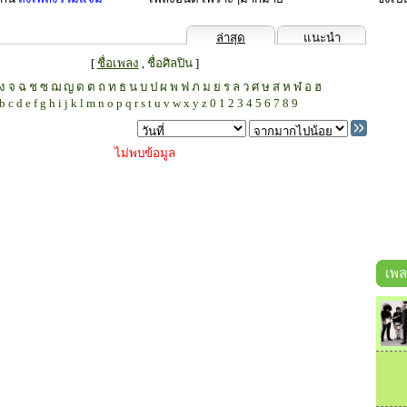
ล่าสุด
แนะนำ
[
ชื่อเพลง
,
ชื่อศิลปิน
]
ง
จ
ฉ
ช
ซ
ฌ
ญ
ด
ต
ถ
ท
ธ
น
บ
ป
ผ
พ
ฟ
ภ
ม
ย
ร
ล
ว
ศ
ษ
ส
ห
ฬ
อ
ฮ
b
c
d
e
f
g
h
i
j
k
l
m
n
o
p
q
r
s
t
u
v
w
x
y
z
0
1
2
3
4
5
6
7
8
9
ไม่พบข้อมูล
เพล