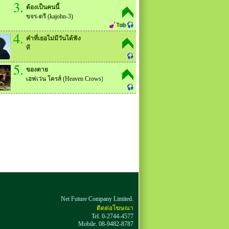
3.
ต้องเป็นคนนี้
ขจร-ตรี (kajohn-3)
4.
คำที่เธอไม่มีวันได้ฟัง
ที
5.
ของตาย
เฮฟเว่น โครส์ (Heaven Crows)
Net Future Company Limited.
ติดต่อโฆษณา
Tel. 0-2744-4577
Mobile. 08-9482-8787