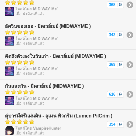
368
|
โพสต์โดย
MID WAY Me'
เมื่อ 4 เดือนที่แล้ว
อัศวินของเธอ - มิดเวย์เมย์ (MIDWAYME )
342
|
โพสต์โดย
MID WAY Me'
เมื่อ 4 เดือนที่แล้ว
คิดถึงตัวเองในวันเก่า - มิดเวย์เมย์ (MIDWAYME )
369
|
โพสต์โดย
MID WAY Me'
เมื่อ 4 เดือนที่แล้ว
กันและกัน - มิดเวย์เมย์ (MIDWAYME )
616
|
โพสต์โดย
MID WAY Me'
เมื่อ 4 เดือนที่แล้ว
คู่บารมีศรีแผ่นดิน - ลูเมน พิวกริม (Lumen PilGrim )
354
|
โพสต์โดย
VampireHunter
เมื่อ 4 เดือนที่แล้ว