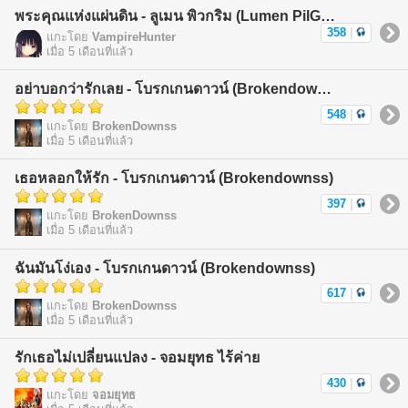
พระคุณแห่งแผ่นดิน - ลูเมน พิวกริม (Lumen PilGrim )
358
|
แกะโดย
VampireHunter
เมื่อ 5 เดือนที่แล้ว
อย่าบอกว่ารักเลย - โบรกเกนดาวน์ (Brokendownss)
548
|
แกะโดย
BrokenDownss
เมื่อ 5 เดือนที่แล้ว
เธอหลอกให้รัก - โบรกเกนดาวน์ (Brokendownss)
397
|
แกะโดย
BrokenDownss
เมื่อ 5 เดือนที่แล้ว
ฉันมันโง่เอง - โบรกเกนดาวน์ (Brokendownss)
617
|
แกะโดย
BrokenDownss
เมื่อ 5 เดือนที่แล้ว
รักเธอไม่เปลี่ยนแปลง - จอมยุทธ ไร้ค่าย
430
|
แกะโดย
จอมยุทธ